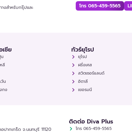
โทร 065-459-5565
L
ินทางสำหรับกรุ๊ปและ
เอเชีย
ทัวร์ยุโรป
ุ่น
ยุโรป
หลี
ฝรั่งเศส
สวิตเซอร์แลนด์
หวัน
อิตาลี
องกง
เยอรมนี
ติดต่อ Diva Plus
โทร 065-459-5565
อปากเกร็ด จ.นนทบุรี 11120