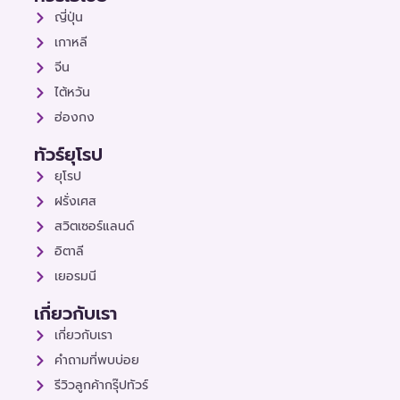
ญี่ปุ่น
เกาหลี
จีน
ไต้หวัน
ฮ่องกง
ทัวร์ยุโรป
ยุโรป
ฝรั่งเศส
สวิตเซอร์แลนด์
อิตาลี
เยอรมนี
เกี่ยวกับเรา
เกี่ยวกับเรา
คำถามที่พบบ่อย
รีวิวลูกค้ากรุ๊ปทัวร์