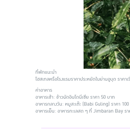
ที่พักแนะนำ
โฮสเทลหรือโรงแรมราคาประหยัดในย่านอูบุด ราคาเริ
ค่าอาหาร
อาหารเช้า: ข้าวผัดอินโดนีเซีย ราคา 50 บาท
อาหารกลางวัน: หมูสะเต๊ะ (Babi Guling) ราคา 100
อาหารเย็น: อาหารทะเลสด ๆ ที่ Jimbaran Bay รา