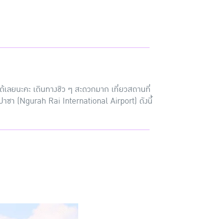
ด้เลยนะคะ เดินทางชิว ๆ สะดวกมาก เที่ยวสถานที่
ปาซา (Ngurah Rai International Airport) ดังนี้