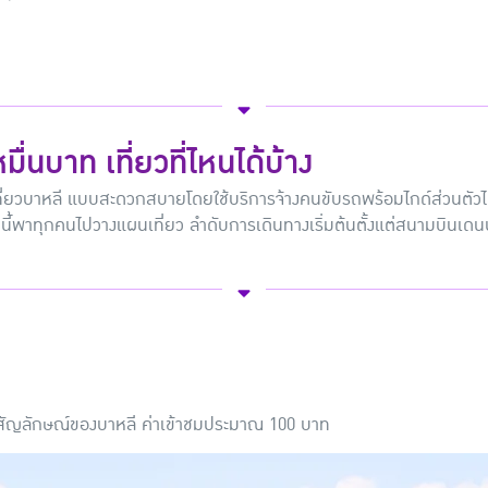
มื่นบาท เที่ยวที่ไหนได้บ้าง
เที่ยวบาหลี แบบสะดวกสบายโดยใช้บริการจ้างคนขับรถพร้อมไกด์ส่วนตัวไ
นนี้พาทุกคนไปวางแผนเที่ยว ลำดับการเดินทางเริ่มต้นตั้งแต่สนามบินเดน
็นสัญลักษณ์ของบาหลี ค่าเข้าชมประมาณ 100 บาท