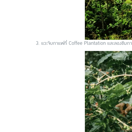
3. แวะจิบกาแฟที่ Coffee Plantation และลองชิมกา