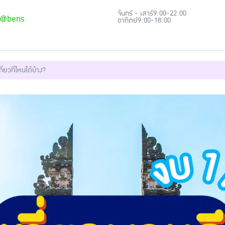
จันทร์ - เสาร์
9:00-22:00
@bens
อาทิตย์
9:00-18:00
ี่ยวที่ไหนได้บ้าง?