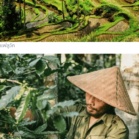
แฟลูวัค