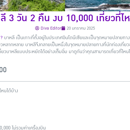
ลี 3 วัน 2 คืน งบ 10,000 เที่ยวที่ไ
Diva Editor
20 มกราคม 2025
ง?
บาหลี เป็นเกาะที่ตั้งอยู่ในประเทศอินโดนีเซียและเป็นจุดหมายปลายทาง
่ยวหลากหลาย บาหลีจึงกลายเป็นหนึ่งในจุดหมายปลายทางที่นักท่องเที่
ี่ยวบาหลีแบบประหยัดได้อย่างเต็มอิ่ม มาดูกันว่าคุณสามารถเที่ยวที่ไหนไ
000
่ไหนได้บ้าง
0,000 ไม่รวมค่าเครื่องบิน