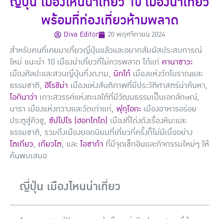
ญี่ปุ่น เมืองไหนน่าเที่ยว 10 เมืองน่าเที่ยว
พร้อมที่ท่องเที่ยวห้ามพลาด
Diva Editor
20 พฤศจิกายน 2024
สำหรับคนที่เคยมาเที่ยวญี่ปุ่นแล้วและอยากสัมผัสประสบการณ์
ใหม่ แนะนำ 10 เมืองน่าเที่ยวที่ไม่ควรพลาด ได้แก่
คานาซาวะ
เมืองศิลปะและสวนญี่ปุ่นที่งดงาม,
นิกโก้
เมืองแห่งวัดโบราณและ
ธรรมชาติ,
ฮิโรชิม่า
เมืองแห่งสันติภาพที่มีประวัติศาสตร์น่าค้นหา,
โอกินาว่า
เกาะสวรรค์แห่งทะเลใต้ที่มีวัฒนธรรมเป็นเอกลักษณ์,
นารา
เมืองแห่งกวางและวัดเก่าแก่,
ฟุกุโอกะ
เมืองอาหารอร่อย
ประตูสู่คิวชู,
ซัปโปโร (ฮอกไกโด)
เมืองที่โด่งดังเรื่องหิมะและ
ธรรมชาติ, รวมถึงเมืองยอดนิยมที่เที่ยวกี่ครั้งก็ไม่มีเบื่ออย่าง
โตเกียว
,
เกียวโต
, และ
โอซาก้า
ที่มีจุดเช็กอินและกิจกรรมใหม่ๆ ให้
ค้นพบเสมอ
ญี่ปุ่น เมืองไหนน่าเที่ยว