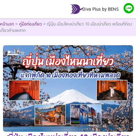
Diva Plus by BENS
หน้าแรก
>
คู่มือท่องเที่ยว
>
ญี่ปุ่น เมืองไหนน่าเที่ยว 10 เมืองน่าเที่ยว พร้อมที่ท่อง
เที่ยวห้ามพลาด