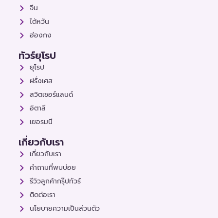
จีน
ไต้หวัน
ฮ่องกง
ทัวร์ยุโรป
ยุโรป
ฝรั่งเศส
สวิตเซอร์แลนด์
อิตาลี
เยอรมนี
เกี่ยวกับเรา
เกี่ยวกับเรา
คำถามที่พบบ่อย
รีวิวลูกค้ากรุ๊ปทัวร์
ติดต่อเรา
นโยบายความเป็นส่วนตัว