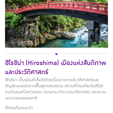
ฮิโรชิม่า (Hiroshima) เมืองแห่งสันติภาพ
และประวัติศาสตร์
ฮิโรชิม่า เป็นเมืองที่เต็มไปด้วยเรื่องราวทางประวัติศาสตร์และ
สัญลักษณ์แห่งการฟื้นฟูจากสงคราม สถานที่ท่องเที่ยวในฮิโรชิ
ม่านำเสนอทั้งความสงบ ความทรงจำทางประวัติศาสตร์ และความ
งดงามของธรรมชาติ
ที่ท่องเที่ยวแนะนำ