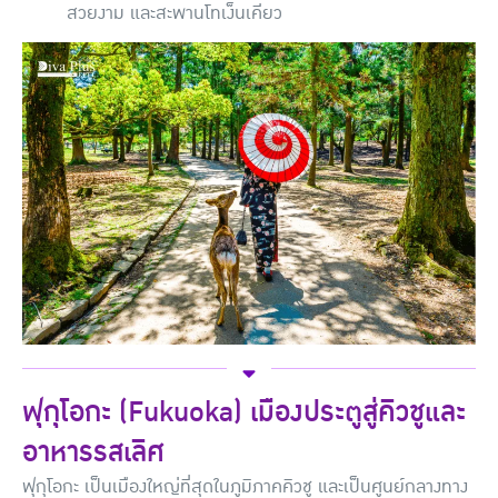
สวยงาม และสะพานโทเง็นเคียว
ฟุกุโอกะ (Fukuoka) เมืองประตูสู่คิวชูและ
อาหารรสเลิศ
ฟุกุโอกะ เป็นเมืองใหญ่ที่สุดในภูมิภาคคิวชู และเป็นศูนย์กลางทาง