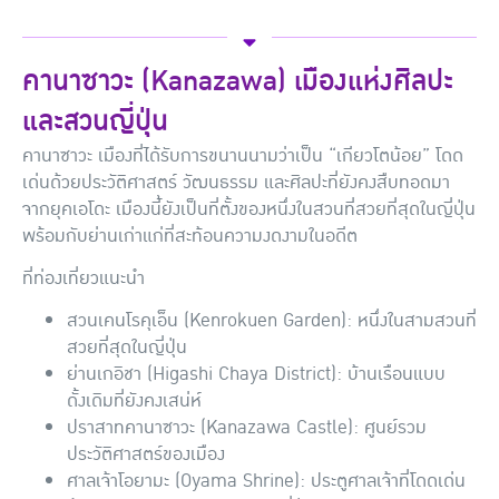
คานาซาวะ (Kanazawa) เมืองแห่งศิลปะ
และสวนญี่ปุ่น
คานาซาวะ เมืองที่ได้รับการขนานนามว่าเป็น “เกียวโตน้อย” โดด
เด่นด้วยประวัติศาสตร์ วัฒนธรรม และศิลปะที่ยังคงสืบทอดมา
จากยุคเอโดะ เมืองนี้ยังเป็นที่ตั้งของหนึ่งในสวนที่สวยที่สุดในญี่ปุ่น
พร้อมกับย่านเก่าแก่ที่สะท้อนความงดงามในอดีต
ที่ท่องเที่ยวแนะนำ
สวนเคนโรคุเอ็น (Kenrokuen Garden): หนึ่งในสามสวนที่
สวยที่สุดในญี่ปุ่น
ย่านเกอิชา (Higashi Chaya District): บ้านเรือนแบบ
ดั้งเดิมที่ยังคงเสน่ห์
ปราสาทคานาซาวะ (Kanazawa Castle): ศูนย์รวม
ประวัติศาสตร์ของเมือง
ศาลเจ้าโอยามะ (Oyama Shrine): ประตูศาลเจ้าที่โดดเด่น