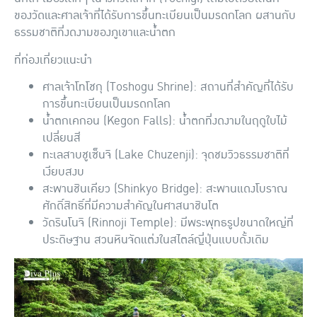
ของวัดและศาลเจ้าที่ได้รับการขึ้นทะเบียนเป็นมรดกโลก ผสานกับ
ธรรมชาติที่งดงามของภูเขาและน้ำตก
ที่ท่องเที่ยวแนะนำ
ศาลเจ้าโทโชกุ (Toshogu Shrine): สถานที่สำคัญที่ได้รับ
การขึ้นทะเบียนเป็นมรดกโลก
น้ำตกเคกอน (Kegon Falls): น้ำตกที่งดงามในฤดูใบไม้
เปลี่ยนสี
ทะเลสาบชูเซ็นจิ (Lake Chuzenji): จุดชมวิวธรรมชาติที่
เงียบสงบ
สะพานชินเคียว (Shinkyo Bridge): สะพานแดงโบราณ
ศักดิ์สิทธิ์ที่มีความสำคัญในศาสนาชินโต
วัดรินโนจิ (Rinnoji Temple): มีพระพุทธรูปขนาดใหญ่ที่
ประดิษฐาน สวนหินจัดแต่งในสไตล์ญี่ปุ่นแบบดั้งเดิม