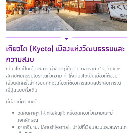
เกียวโต (Kyoto) เมืองแห่งวัฒนธรรมและ
ความสงบ
เกียวโต เป็นเมืองหลวงเก่าของญี่ปุ่น วัดวาอาราม ศาลเจ้า และ
สถาปัตยกรรมโบราณที่งดงาม ทำให้เกียวโตเป็นเมืองที่ต้องมา
เยือนสักครั้งสำหรับนักท่องเที่ยวที่ต้องการสัมผัสประสบการณ์
ญี่ปุ่นแบบดั้งเดิม
ที่ท่องเที่ยวแนะนำ
วัดคินคาคุจิ (Kinkakuji): หรือวัดทองที่งดงามและมี
เอกลักษณ์
อาราชิยามะ (Arashiyama): ป่าไผ่ที่เงียบสงบและสะพานโท