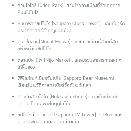
สวนโอโดริ (Odori Park): สวนใจกลางเมืองที่จัดเทศกาล
หิมะซัปโปโร
หอนาฬิกาซัปโปโร (Sapporo Clock Tower): แลนด์มาร์ค
ประวัติศาสตร์สำคัญของเมือง
ภูเขาโมอิวะ (Mount Moiwa): จุดชมวิวเมืองที่สวยที่สุด
แห่งหนึ่งในซัปโปโร
ตลาดปลานิโจ (Nijo Market): แหล่งรวมอาหารทะเลสดๆ
ให้ลิ้มลอง
พิพิธภัณฑ์เบียร์ซัปโปโร (Sapporo Beer Museum):
เรียนรู้ประวัติศาสตร์เบียร์ชื่อดังระดับโลก
ศาลเจ้าฮอกไกโด (Hokkaido Shrine): ศาลเจ้าเก่าแก่ที่
งดงาม โดยเฉพาะในฤดูใบไม้ผลิ
ซัปโปโรทีวีทาวเวอร์ (Sapporo TV Tower): จุดชมวิวและ
ถ่ายภาพยอดนิยมของนักท่องเที่ยว