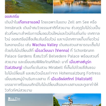
ออสเตรีย
เดินป่าใน
เทือกเขาแอลป์
โดยเฉพาะในแถบ Zell am See หรือ
Innsbruck เดินป่าชมวิวธรรมชาติที่สวยงาม ช่วงฤดูใบไม้ร่วงเป็น
ช่วงที่เหมาะสำหรับการลิ้มลองไวน์ใหม่และไวน์ท้องถิ่นกับ เทศกาล
ไวน์ ออสเตรียมีชื่อเสียงในเรื่องไวน์ และจะมีเทศกาลเก็บเกี่ยวไวน์
ในหลายเมือง เช่น
Wachau Valley
เดินชมสวนสาธารณะเต็มไป
ด้วยใบไม้เปลี่ยนสีที่
เมืองเวียนนา (Vienna)
ที่ Schonbrunn
Palace Gardens ซึ่งชมวิวที่ Belvedere Palace พร้อมสวนที่
สวยงาม และเยี่ยมชมพิพิธภัณฑ์ศิลปะ มาที่
เมืองซาลซ์บูร์ก
(Salzburg)
เดินเที่ยวในสวน Mirabell ที่เต็มไปด้วยสีสันของ
ใบไม้เปลี่ยนสี และชมวิวเมืองเก่าจาก Hohensalzburg Fortress
เยี่ยมชมหมู่บ้านริมทะเลสาบ ที่
เมืองฮัลล์สตัทท์ (Hallstatt)
บรรยากาศโรแมนติกมีใบไม้เปลี่ยนสีรอบทะเลสาบและภูเขาทำให้
วิวทิวทัศน์สวยงาม