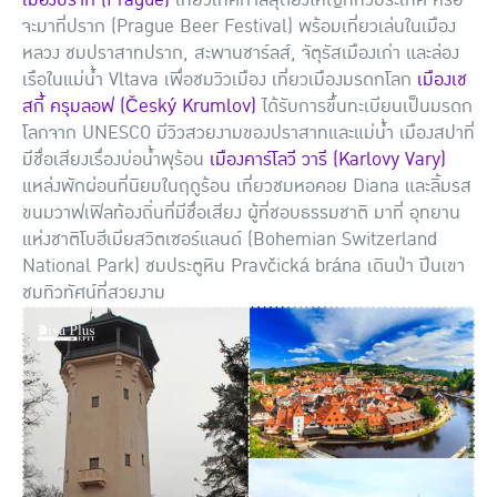
จะมาที่ปราก (Prague Beer Festival) พร้อมเที่ยวเล่นในเมือง
หลวง ชมปราสาทปราก, สะพานชาร์ลส์, จัตุรัสเมืองเก่า และล่อง
เรือในแม่น้ำ Vltava เพื่อชมวิวเมือง เที่ยวเมืองมรดกโลก
เมืองเช
สกี้ ครุมลอฟ (Český Krumlov)
ได้รับการขึ้นทะเบียนเป็นมรดก
โลกจาก UNESCO มีวิวสวยงามของปราสาทและแม่น้ำ เมืองสปาที่
มีชื่อเสียงเรื่องบ่อน้ำพุร้อน
เมืองคาร์โลวี วารี (Karlovy Vary)
แหล่งพักผ่อนที่นิยมในฤดูร้อน เที่ยวชมหอคอย Diana และลิ้มรส
ขนมวาฟเฟิลท้องถิ่นที่มีชื่อเสียง ผู้ที่ชอบธรรมชาติ มาที่ อุทยาน
แห่งชาติโบฮีเมียสวิตเซอร์แลนด์ (Bohemian Switzerland
National Park) ชมประตูหิน Pravčická brána เดินป่า ปีนเขา
ชมทิวทัศน์ที่สวยงาม