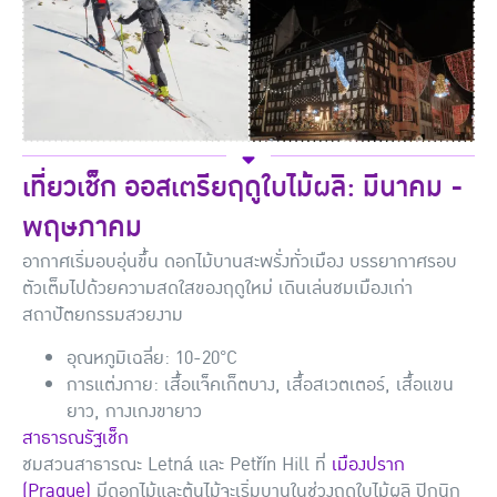
เที่ยวเช็ก ออสเตรียฤดูใบไม้ผลิ: มีนาคม -
พฤษภาคม
อากาศเริ่มอบอุ่นขึ้น ดอกไม้บานสะพรั่งทั่วเมือง บรรยากาศรอบ
ตัวเต็มไปด้วยความสดใสของฤดูใหม่ เดินเล่นชมเมืองเก่า
สถาปัตยกรรมสวยงาม
อุณหภูมิเฉลี่ย: 10-20°C
การแต่งกาย: เสื้อแจ็คเก็ตบาง, เสื้อสเวตเตอร์, เสื้อแขน
ยาว, กางเกงขายาว
สาธารณรัฐเช็ก
ชมสวนสาธารณะ Letná และ Petřín Hill ที่
เมืองปราก
(Prague)
มีดอกไม้และต้นไม้จะเริ่มบานในช่วงฤดูใบไม้ผลิ ปิกนิก