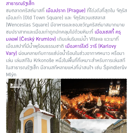
สาธารณรัฐเช็ก
ชมตลาดคริสต์มาสที่
เมืองปราก (Prague)
ที่โด่งดังที่สุดใน จัตุรัส
เมืองเก่า (Old Town Square) และ จัตุรัสเวนเซสลาส
(Wenceslas Square) มีอาหารและของขวัญคริสต์มาสมากมาย
ชมปราสาทและเมืองเก่าถูกปกคลุมไปด้วยหิมะที่
เมืองเชสกี้ ครุ
มลอฟ (Český Krumlov)
เดินเล่นริมแม่น้ำ Vltava แวะมาที่
เมืองสปาที่มีน้ำพุร้อนธรรมชาติ
เมืองคาร์โลวี วารี (Karlovy
Vary)
ผ่อนคลายกับการแช่บ่อน้ำร้อนในช่วงอากาศหนาว หรือมา
เล่น เล่นสกีใน Krkonoše หนึ่งในพื้นที่ที่เหมาะสำหรับการเล่นสกี
ในสาธารณรัฐเช็ก มีลานสกีหลายแห่งที่น่าสนใจ เช่น Špindlerův
Mlýn