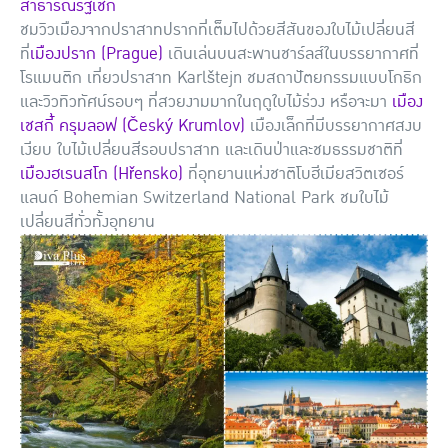
สาธารณรัฐเช็ก
ชมวิวเมืองจากปราสาทปรากที่เต็มไปด้วยสีสันของใบไม้เปลี่ยนสี
ที่
เมืองปราก (Prague)
เดินเล่นบนสะพานชาร์ลส์ในบรรยากาศที่
โรแมนติก เที่ยวปราสาท Karlštejn ชมสถาปัตยกรรมแบบโกธิก
และวิวทิวทัศน์รอบๆ ที่สวยงามมากในฤดูใบไม้ร่วง หรือจะมา
เมือง
เชสกี้ ครุมลอฟ (Český Krumlov)
เมืองเล็กที่มีบรรยากาศสงบ
เงียบ ใบไม้เปลี่ยนสีรอบปราสาท และเดินป่าและชมธรรมชาติที่
เมืองฮเรนสโก (Hřensko)
ที่อุทยานแห่งชาติโบฮีเมียสวิตเซอร์
แลนด์ Bohemian Switzerland National Park ชมใบไม้
เปลี่ยนสีทั่วทั้งอุทยาน