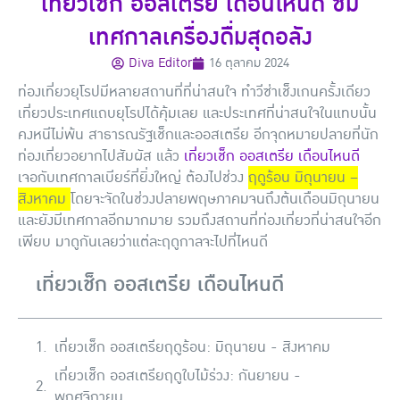
เที่ยวเช็ก ออสเตรีย เดือนไหนดี ชม
เทศกาลเครื่องดื่มสุดอลัง
Diva Editor
16 ตุลาคม 2024
ท่องเที่ยวยุโรปมีหลายสถานที่ที่น่าสนใจ ทำวีซ่าเช็งเกนครั้งเดียว
เที่ยวประเทศแถบยุโรปได้คุ้มเลย และประเทศที่น่าสนใจในแทบนั้น
คงหนีไม่พ้น สาธารณรัฐเช็กและออสเตรีย อีกจุดหมายปลายที่นัก
ท่องเที่ยวอยากไปสัมผัส แล้ว
เที่ยวเช็ก ออสเตรีย เดือนไหนดี
เจอกับเทศกาลเบียร์ที่ยิ่งใหญ่ ต้องไปช่วง
ฤดูร้อน มิถุนายน –
สิงหาคม
โดยจะจัดในช่วงปลายพฤษภาคมจนถึงต้นเดือนมิถุนายน
และยังมีเทศกาลอีกมากมาย รวมถึงสถานที่ท่องเที่ยวที่น่าสนใจอีก
เพียบ มาดูกันเลยว่าแต่ละฤดูกาลจะไปที่ไหนดี
เที่ยวเช็ก ออสเตรีย เดือนไหนดี
เที่ยวเช็ก ออสเตรียฤดูร้อน: มิถุนายน - สิงหาคม
เที่ยวเช็ก ออสเตรียฤดูใบไม้ร่วง: กันยายน -
พฤศจิกายน