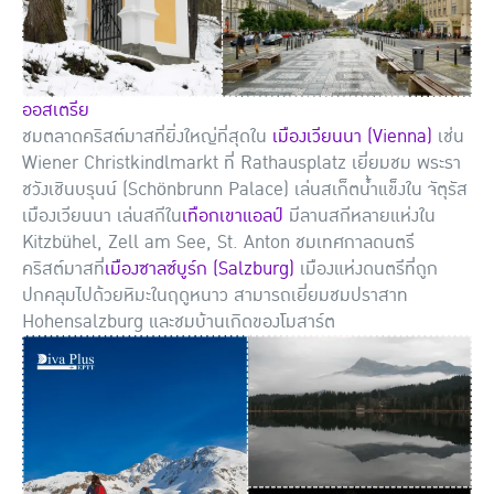
ออสเตรีย
ชมตลาดคริสต์มาสที่ยิ่งใหญ่ที่สุดใน
เมืองเวียนนา (Vienna)
เช่น
Wiener Christkindlmarkt ที่ Rathausplatz เยี่ยมชม พระรา
ชวังเชินบรุนน์ (Schönbrunn Palace) เล่นสเก็ตน้ำแข็งใน จัตุรัส
เมืองเวียนนา เล่นสกีใน
เทือกเขาแอลป์
มีลานสกีหลายแห่งใน
Kitzbühel, Zell am See, St. Anton ชมเทศกาลดนตรี
คริสต์มาสที่
เมืองซาลซ์บูร์ก (Salzburg)
เมืองแห่งดนตรีที่ถูก
ปกคลุมไปด้วยหิมะในฤดูหนาว สามารถเยี่ยมชมปราสาท
Hohensalzburg และชมบ้านเกิดของโมสาร์ต