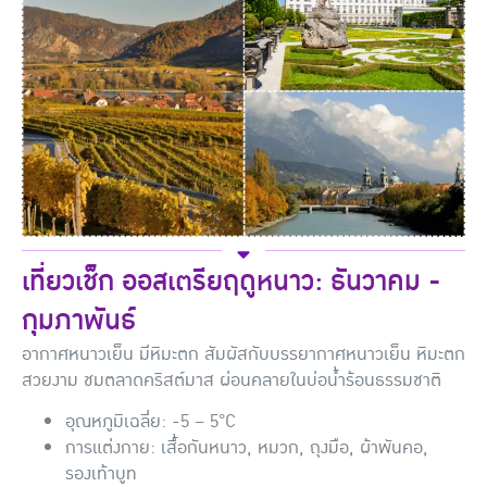
เที่ยวเช็ก ออสเตรียฤดูหนาว: ธันวาคม -
กุมภาพันธ์
อากาศหนาวเย็น มีหิมะตก สัมผัสกับบรรยากาศหนาวเย็น หิมะตก
สวยงาม ชมตลาดคริสต์มาส ผ่อนคลายในบ่อน้ำร้อนธรรมชาติ
อุณหภูมิเฉลี่ย: -5 – 5°C
การแต่งกาย: เสื้อกันหนาว, หมวก, ถุงมือ, ผ้าพันคอ,
รองเท้าบูท