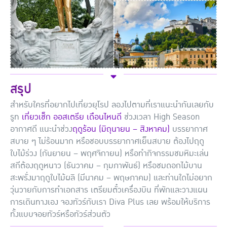
สรุป
สำหรับใครที่อยากไปเที่ยวยุโรป ลองไปตามที่เราแนะนำกันเลยกับ
รูท
เที่ยวเช็ก ออสเตรีย เดือนไหนดี
ช่วงเวลา High Season
อากาศดี แนะนำช่วง
ฤดูร้อน (มิถุนายน – สิงหาคม)
บรรยากาศ
สบาย ๆ ไม่ร้อนมาก หรือชอบบรรยากาศเย็นสบาย ต้องไปฤดู
ใบไม้ร่วง (กันยายน – พฤศจิกายน) หรือทำกิจกรรมชมหิมะเล่น
สกีต้องฤดูหนาว (ธันวาคม – กุมภาพันธ์) หรือชมดอกไม้บาน
สะพรั่งมาฤดูใบไม้ผลิ (มีนาคม – พฤษภาคม) และท่านใดไม่อยาก
วุ่นวายกับการทำเอกสาร เตรียมตั๋วเครื่องบิน ที่พักและวางแผน
การเดินทางเอง จองทัวร์กับเรา Diva Plus เลย พร้อมให้บริการ
ทั้งแบบจอยทัวร์หรือทัวร์ส่วนตัว