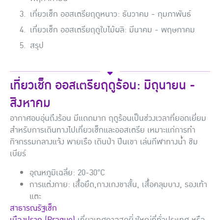
เที่ยวเช็ก ออสเตรียฤดูหนาว: ธันวาคม - กุมภาพันธ์
เที่ยวเช็ก ออสเตรียฤดูใบไม้ผลิ: มีนาคม - พฤษภาคม
สรุป
เที่ยวเช็ก ออสเตรียฤดูร้อน: มิถุนายน -
สิงหาคม
อากาศอบอุ่นถึงร้อน มีแดดมาก ฤดูร้อนเป็นช่วงเวลาที่ยอดเยี่ยม
สำหรับการเดินทางไปเที่ยวเช็กและออสเตรีย เหมาะแก่การทำ
กิจกรรมกลางแจ้ง พายเรือ เดินป่า ปีนเขา เล่นกีฬาทางน้ำ ชิม
เบียร์
อุณหภูมิเฉลี่ย: 20-30°C
การแต่งกาย: เสื้อยืด,กางเกงขาสั้น, เสื้อคลุมบาง, รองเท้า
แตะ
สาธารณรัฐเช็ก
เมืองปราก (Prague)
เที่ยวเทศกาลสุดยิ่งใหญ่ที่ทั่วประเทศ หรือ