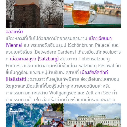
ออสเตรีย
เมืองหลวงที่เต็มไปด้วยสถาปัตยกรรมสวยงาม
เมืองเวียนนา
(Vienna)
ชม พระราชวังเชินบรุนน์ (Schönbrunn Palace) และ
สวนเบลวีเดียร์ (Belvedere Gardens) เที่ยวเมืองเกิดของโมซาร์
ท
เมืองซาลซ์บูร์ก (Salzburg)
ชมวิวจาก Hohensalzburg
Fortress และ เทศกาลดนตรีที่มีชื่อเสียง Salzburg Festival จัด
ขึ้นในฤดูร้อน แวะชมหมู่บ้านริมทะเลสาบที่
เมืองฮัลล์สตัทท์
(Hallstatt)
งดงามราวกับอยู่ในเทพนิยาย ล่องเรือในทะเลสาบชม
วิวภูเขาและเมืองเล็กที่ตั้งอยู่ริมน้ำ จุดหมายยอดนิยมสำหรับ
กิจกรรมทางที่ ทะเลสาบ Wolfgangsee และ Zell am See ทำ
กิจกรรมทางน้ำ เช่น ล่องเรือ ว่ายน้ำ หรือเดินเล่นรอบทะเลสาบ