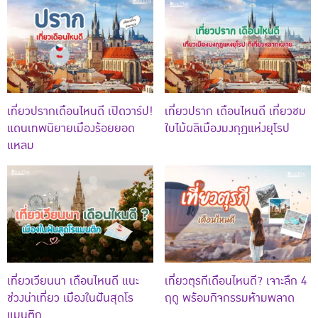
เที่ยวปรากเดือนไหนดี เปิดวาร์ป!
เที่ยวปราก เดือนไหนดี เที่ยวชม
แดนเทพนิยายเมืองร้อยยอด
ใบไม้ผลิเมืองมงกุฎแห่งยุโรป
แหลม
เที่ยวเวียนนา เดือนไหนดี แนะ
เที่ยวตุรกีเดือนไหนดี? เจาะลึก 4
ช่วงน่าเที่ยว เมืองในฝันสุดโร
ฤดู พร้อมกิจกรรมห้ามพลาด
แมนติก