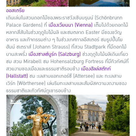
ออสเตรีย
เดินเล่นในสวนดอกไม้ของพระราชวังเชินบรุนน์ (Schönbrunn
Palace Gardens) ที่
เมืองเวียนนา (Vienna)
เต็มไปด้วยดอกไม้
หลากสีสันในช่วงฤดูใบไม้ผลิ และชมตลาด Easter มีของขวัญ
อาหาร และกิจกรรมต่าง ๆ ในช่วงเทศกาลอีสเตอร์ ชมรูปปั้นโย
ฮันน์ ชเตราส์ (Johann Strauss) ที่สวน Stadtpark ที่มีดอกไม้
บานสะพรั่ง
เมืองซาลซ์บูร์ก (Salzburg)
ช่วงฤดูใบไม้ผลิเดินเที่ยว
ชม สวน Mirabell ชม Hohensalzburg Fortress ที่มีทิวทัศน์ที่
สวยงามของเมืองและธรรมชาติรอบข้าง
เมืองฮัลล์สตัทท์
(Hallstatt)
ชม ะเลสาบแอทเทอร์ซี (Attersee) และ ทะเลสาบ
เวิร์ท (Wörthersee) เล่นริมทะเลสาบและสัมผัสความงดงามของ
ธรรมชาติและทิวทัศน์ภูเขารอบข้าง