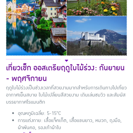
เที่ยวเช็ก ออสเตรียฤดูใบไม้ร่วง: กันยายน
- พฤศจิกายน
ฤดูใบไม้ร่วงเป็นช่วงเวลาที่สวยงามมากสำหรับการเดินทางไปเที่ยว
อากาศเย็นสบาย ใบไม้เปลี่ยนสีสวยงาม เดินเล่นชมวิว และสัมผัส
บรรยากาศโรแมนติก
อุณหภูมิเฉลี่ย: 5-15°C
การแต่งกาย: เสื้อแจ็คเก็ต, เสื้อแขนยาว, หมวก, ถุงมือ,
ผ้าพันคอ, รองเท้าผ้าใบ