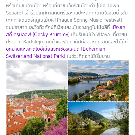
หรือเดินชมวิวเมือง หรือ เที่ยวชมจัตุรัสเมืองเก่า (Old Town
Square) เข้าร่วมเทศกาลดนตรีและศิลปะหลากหลายในช่วงนี้ เช่น
เทศกาลดนตรีฤดูใบไม้ผลิ (Prague Spring Music Festival)
ชมปราสาทและวิวทิวทัศน์ที่เงียบสงบในช่วงฤดูใบไม้ผลิที่
เมืองเช
สกี้ ครุมลอฟ (Český Krumlov)
เดินริมแม่น้ำ Vltava เที่ยวชม
ปราสาท Karlštejn เดินป่าและชมทิวทัศน์ของหินทรายและป่าไม้ที่
อุทยานแห่งชาติโบฮีเมียสวิตเซอร์แลนด์ (Bohemian
Switzerland National Park)
ในช่วงที่ดอกไม้เริ่มบาน