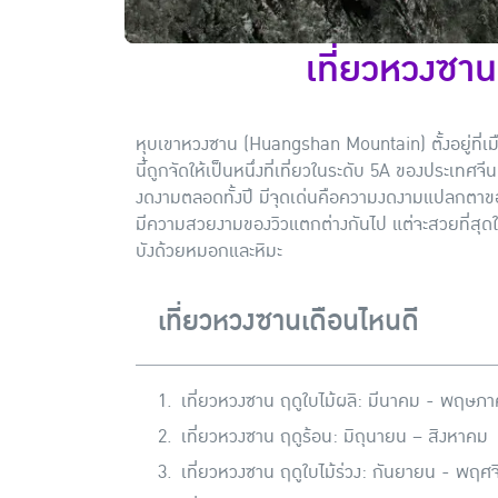
เที่ยวหวงซาน
หุบเขาหวงซาน (Huangshan Mountain) ตั้งอยู่ที่เมื
นี้ถูกจัดให้เป็นหนึ่งที่เที่ยวในระดับ 5A ของประเทศจ
งดงามตลอดทั้งปี มีจุดเด่นคือความงดงามแปลกตาของเท
มีความสวยงามของวิวแตกต่างกันไป แต่จะสวยที่สุดใ
บังด้วยหมอกและหิมะ
เที่ยวหวงซานเดือนไหนดี
เที่ยวหวงซาน ฤดูใบไม้ผลิ: มีนาคม - พฤษภ
เที่ยวหวงซาน ฤดูร้อน: มิถุนายน – สิงหาคม
เที่ยวหวงซาน ฤดูใบไม้ร่วง: กันยายน - พฤศ