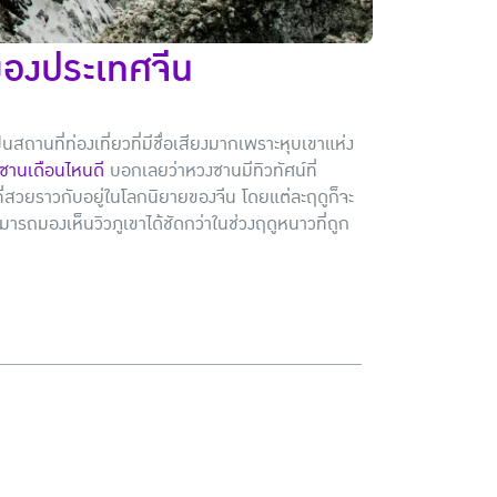
 ของประเทศจีน
านที่ท่องเที่ยวที่มีชื่อเสียงมากเพราะหุบเขาแห่ง
งซานเดือนไหนดี
บอกเลยว่าหวงซานมีทิวทัศน์ที่
ที่สวยราวกับอยู่ในโลกนิยายของจีน โดยแต่ละฤดูก็จะ
มารถมองเห็นวิวภูเขาได้ชัดกว่าในช่วงฤดูหนาวที่ถูก