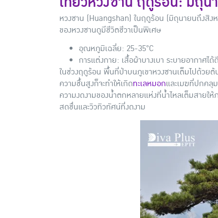
เที่ยวหวงซาน ฤดูร้อน: มิถุ
หวงซาน (Huangshan) ในฤดูร้อน (มิถุนายนถึงสิงหาคม)
ของหวงซานดูมีชีวิตชีวาเป็นพิเศษ
อุณหภูมิเฉลี่ย: 25-35°C
การแต่งกาย: เสื้อผ้าบางเบา ระบายอากาศได้ด
ในช่วงฤดูร้อน พื้นที่ป่าบนภูเขาหวงซานเต็มไปด้วยต้
ความชื้นสูงก็จะทำให้เกิด
ทะเลหมอก
และเมฆที่ปกคลุม
ความงดงามของน้ำตกหลายแห่งที่น้ำไหลเต็มสายให้ภา
สดชื่นและวิวทิวทัศน์ที่งดงาม