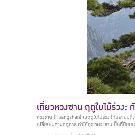
เที่ยวหวงซาน ฤดูใบไม้ร่วง
หวงซาน (Huangshan) ในฤดูใบไม้ร่วง (กันยายนถึงพฤ
เปลี่ยนไปตามฤดูกาล ทำให้ภูเขาหวงซานเป็นที่นิยมม