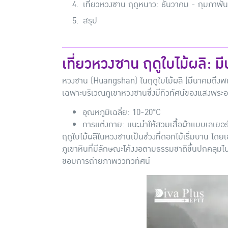
เที่ยวหวงซาน ฤดูหนาว: ธันวาคม - กุมภาพัน
สรุป
เที่ยวหวงซาน ฤดูใบไม้ผลิ:
หวงซาน (Huangshan) ในฤดูใบไม้ผลิ (มีนาคมถึงพฤษ
เฉพาะบริเวณภูเขาหวงซานซึ่งมีทิวทัศน์ของแสงพระอ
อุณหภูมิเฉลี่ย: 10-20°C
การแต่งกาย: แนะนำให้สวมเสื้อผ้าแบบเลเยอร์ 
ฤดูใบไม้ผลิในหวงซานเป็นช่วงที่ดอกไม้เริ่มบาน โด
ภูเขาหินที่มีลักษณะโค้งงอตามธรรมชาติขึ้นปกคลุมไ
ชอบการถ่ายภาพวิวทิวทัศน์