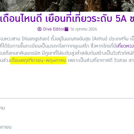
เดือนไหนดี เยือนที่เที่ยวระดับ 5A
Diva Editor
16 ตุลาคม 2024
องหวงซาน (Huangshan) ตั้งอยู่ในมณฑลอันฮุย (Anhui) ประเทศจีน เป็นสถ
ีนที่ได้รับการขึ้นทะเบียนเป็นมรดกโลกจากยูเนสโก ซึ่งหากใครที่มี
เที่ยวหว
ือกเขาหินแกรนิต มีภูเขาที่ไล่ระดับสูงต่ำสลับกันสร้างเป็นวิวทิวทัศน์
นช่วง
เดือนพฤศจิกายน-พฤษภาคม
เพราะเป็นช่วงที่อากาศดี วิวสวย สา
าคม
จิกายน