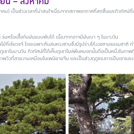
นายน – สิงหาคม
 เป็นช่วงเวลาที่น่าสนใจเนื่องจากสภาพอากาศที่สดชื่นและทิวทัศน์ที่เขีย
ี ร่มหรือเสื้อกันฝนแบบพับได้ เนื่องจากอาจมีฝนเบา ๆ ในบางวัน
นไม้ที่เขียวขจี โดยเฉพาะต้นสนหวงซานซึ่งมีรูปร่างโค้งงอตามธรรมชาติ ท
ภูเขาในบางวัน ทิวทัศน์ที่ได้เห็นภูเขาโผล่พ้นหมอกนั้นถือเป็นหนึ่งใน
พวิวที่สวยงามเหมือนในเพนิยายจีน และเป็นช่วงฤดูของการปีนเขาและเดิ