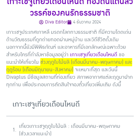
เกาะเชจูเที่ยวเดือนไหนดี ท่องดินแดนสว
วรรค์ของคนรักธรรมชาติ
Diva Editor
4 ธันวาคม 2024
เกาะเชจูประเทศเกาหลี มรดกโลกทางธรรมชาติ ที่มีความโดดเด่น
ด้านวัฒธรรมที่ถูกถ่ายทอดผ่านหมู่บ้าน และวิถีชีวิตดั้งเดิม
นอกจากนี้ยังมีพิพิธภัณฑ์ และอาหารที่มีเอกลักษณ์เฉพาะด้วย
สำหรับใครที่กำลังหาข้อมูลอยู่ว่า
เกาะเชจูเที่ยวเดือนไหนดี
ขอ
แนะนำให้เที่ยวใน
ช่วงฤดูใบไม้ผลิ (เดือนมีนาคม-พฤษภาคม) และ
ฤดูร้อน (เดือนมิถุนายน-สิงหาคม)
จะเหมาะที่สุด และวันนี้
Divaplus มีข้อมูลสถานที่ท่องเที่ยว สภาพอากาศแต่ละฤดูมาฝาก
ทุกท่าน เพื่อประกอบการตัดสินใจจองตั๋วเที่ยวเพิ่มเติม ดังนี้
เกาะเชจูเที่ยวเดือนไหนดี
เที่ยวเกาะเชจูฤดูใบไม้ผลิ : เดือนมีนาคม-พฤษภาคม
(ช่วงเวลาแนะนำ)