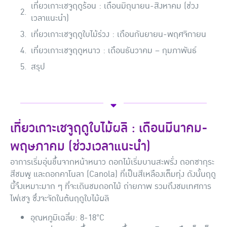
เที่ยวเกาะเชจูฤดูร้อน : เดือนมิถุนายน-สิงหาคม (ช่วง
เวลาแนะนำ)
เที่ยวเกาะเชจูฤดูใบไม้ร่วง : เดือนกันยายน-พฤศจิกายน
เที่ยวเกาะเชจูฤดูหนาว : เดือนธันวาคม – กุมภาพันธ์
สรุป
เที่ยวเกาะเชจูฤดูใบไม้ผลิ : เดือนมีนาคม-
พฤษภาคม (ช่วงเวลาแนะนำ)
อาการเริ่มอุ่นขึ้นจากหน้าหนาว ดอกไม้เริ่มบานสะพรั่ง ดอกซากุระ
สีชมพู และดอกคาโนลา (Canola) ที่เป็นสีเหลืองเต็มทุ่ง ดังนั้นฤดู
นี้จึงเหมาะมาก ๆ ที่จะเดินชมดอกไม้ ถ่ายภาพ รวมถึงชมเทศการ
ไฟเชจู ซึ่งจะจัดในต้นฤดูใบไม้ผลิ
อุณหภูมิเฉลี่ย: 8-18°C