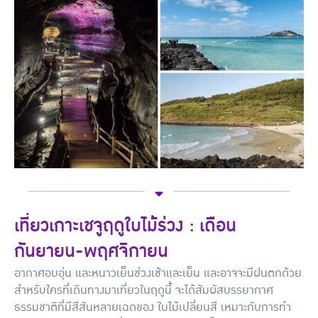
เที่ยวเกาะเชจูฤดูใบไม้ร่วง : เดือน
กันยายน-พฤศจิกายน
อากาศอบอุ่น และหนาวเย็นช่วงเช้าและเย็น และอาจจะมีฝนตกด้วย
สำหรับใครที่เดินทางมาเที่ยวในฤดูนี้ จะได้สัมผัสบรรยากาศ
ธรรมชาติที่มีสีสันหลายเฉดของ ใบไม้เปลี่ยนสี เหมาะกับการทำ