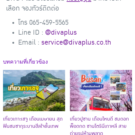
เลือก
จองทัวร์ติดต่อ
โทร 065-459-5565
Line ID :
@divaplus
Email :
service@divaplus.co.th
บทความที่เกี่ยวข้อง
เที่ยวเกาะเชจู เดือนเมษายน สุด
เที่ยวปูซาน เดือนไหนดี ชมดอก
ฟินชมซากุระบานฮีลใจขั้นเทพ
พ็อดกด ซานโตรินีเกาหลี สาย
ถ่ายรูปห้ามพลาด