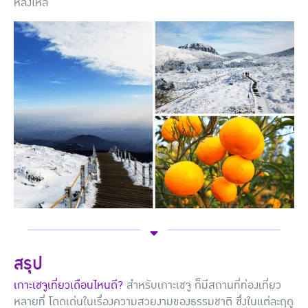
หลงใหล
สรุป
เกาะเชจูเที่ยวเดือนไหนดี?
สำหรับเกาะเชจู ก็มีสถานที่ท่องเที่ยว
หลายที่ โดดเด่นในเรื่องความสวยงามของธรรมชาติ ซึ่งในแต่ละฤดู