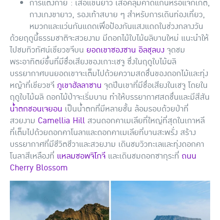
การแต่งกาย : เสื้อแขนยาว เสื้อคลุมคาดิแกนหรือแจ็กเก็ต,
กางเกงขายาว, รองเท้าสบาย ๆ สำหรับการเดินท่องเที่ยว,
หมวกและแว่นกันแดดเพื่อป้องกันแสงแดดในช่วงกลางวัน
ด้วยฤดูนี้ธรรมชาติจะสวยงาม มีดอกไม้ใบไม้ผลิบานใหม่ แนะนำให้
ไปชมทิวทัศน์เขียวขจีบน
ยอดเขาซองซาน อิลชุลบง
จุดชม
พระอาทิตย์ขึ้นที่มีชื่อเสียงของเกาะเชจู ซึ่งในฤดูใบไม้ผลิ
บรรยากาศบนยอดเขาจะเต็มไปด้วยความสดชื่นของดอกไม้และทุ่ง
หญ้าที่เขียวขจี
ภูเขาฮัลลาซาน
จุดปีนเขาที่มีชื่อเสียงในเชจู โดยใน
ฤดูใบไม้ผลิ ดอกไม้ป่าจะเริ่มบาน ทำให้บรรยากาศสดชื่นและมีสีสัน
น้ำตกชอนเจยอน
เป็นน้ำตกที่มีหลายชั้น ล้อมรอบด้วยป่าที่
สวยงาม
Camellia Hill
สวนดอกคาเมเลียที่ใหญ่ที่สุดในเกาหลี
ที่เต็มไปด้วยดอกคาโนลาและดอกคาเมเลียที่บานสะพรั่ง สร้าง
บรรยากาศที่มีชีวิตชีวาและสวยงาม เดินชมวิวทะเลและทุ่งดอกคา
โนลาสีเหลืองที่
แหลมซอพจิโกจี
และเดินชมดอกซากุระที่
ถนน
Cherry Blossom