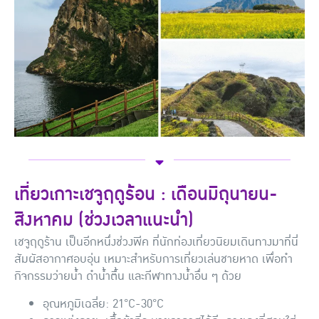
เที่ยวเกาะเชจูฤดูร้อน : เดือนมิถุนายน-
สิงหาคม (ช่วงเวลาแนะนำ)
เชจูฤดูร้าน เป็นอีกหนึ่งช่วงพีค ที่นักท่องเที่ยวนิยมเดินทางมาที่นี่
สัมผัสอากาศอบอุ่น เหมาะสำหรับการเที่ยวเล่นชายหาด เพื่อทำ
กิจกรรมว่ายน้ำ ดำน้ำตื้น และกีฬาทางน้ำอื่น ๆ ด้วย
อุณหภูมิเฉลี่ย: 21°C-30°C