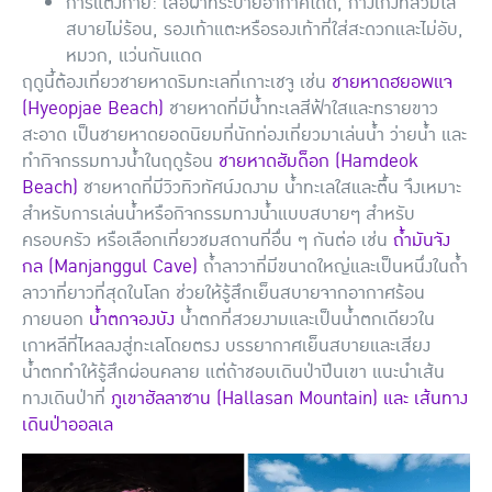
การแต่งกาย: เสื้อผ้าที่ระบายอากาศได้ดี, กางเกงที่สวมใส่
สบายไม่ร้อน, รองเท้าแตะหรือรองเท้าที่ใส่สะดวกและไม่อับ,
หมวก, แว่นกันแดด
ฤดูนี้ต้องเที่ยวชายหาดริมทะเลที่เกาะเชจู เช่น
ชายหาดฮยอพแจ
(Hyeopjae Beach)
ชายหาดที่มีน้ำทะเลสีฟ้าใสและทรายขาว
สะอาด เป็นชายหาดยอดนิยมที่นักท่องเที่ยวมาเล่นน้ำ ว่ายน้ำ และ
ทำกิจกรรมทางน้ำในฤดูร้อน
ชายหาดฮัมด็อก (Hamdeok
Beach)
ชายหาดที่มีวิวทิวทัศน์งดงาม น้ำทะเลใสและตื้น จึงเหมาะ
สำหรับการเล่นน้ำหรือกิจกรรมทางน้ำแบบสบายๆ สำหรับ
ครอบครัว หรือเลือกเที่ยวชมสถานที่อื่น ๆ กันต่อ เช่น
ถ้ำมันจัง
กล (Manjanggul Cave)
ถ้ำลาวาที่มีขนาดใหญ่และเป็นหนึ่งในถ้ำ
ลาวาที่ยาวที่สุดในโลก ช่วยให้รู้สึกเย็นสบายจากอากาศร้อน
ภายนอก
น้ำตกจองบัง
น้ำตกที่สวยงามและเป็นน้ำตกเดียวใน
เกาหลีที่ไหลลงสู่ทะเลโดยตรง บรรยากาศเย็นสบายและเสียง
น้ำตกทำให้รู้สึกผ่อนคลาย แต่ถ้าชอบเดินป่าปีนเขา แนะนำเส้น
ทางเดินป่าที่
ภูเขาฮัลลาซาน (Hallasan Mountain) และ เส้นทาง
เดินป่าออลเล