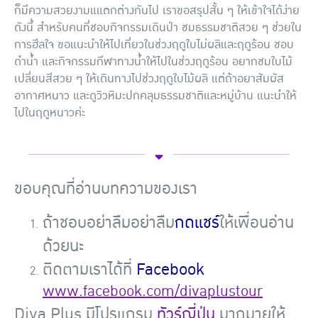
ก็มีความสวยงามแแตกต่างกันไป เราขอสรุปสั้น ๆ ให้เข้าใจได้ง่าย
ดังนี้ สำหรับคนที่ชอบกิจกรรมเดินป่า ชมธรรมชาติสวย ๆ ช่วยใน
การฮีลใจ ขอแนะนำให้ไปเที่ยวในช่วงฤดูใบไม่ผลิและฤดูร้อน ชอบ
ดำน้ำ และกิจกรรมกีฬาทางน้ำให้ไปในช่วงฤดูร้อน อยากชมใบไม้
เปลี่ยนสีสวย ๆ ให้เดินทางไปช่วงฤดูใบไม้ผลิ แต่ถ้าอยาสัมผัส
อากาศหนาว และดูวิวหิมะปกคลุมธรรมชาติและหมู่บ้าน แนะนำให้
ไปในฤดูหนาวค่ะ
ขอบคุณที่อ่านบทความของเรา
ถ้าชอบอย่าลืมอย่าลืม
กดแชร์
ให้เพื่อนอ่าน
ด้วยนะ
ติดตามเราได้ที่
Facebook
www.facebook.com/divaplustour
Diva Plus มีโปรแกรม
ทัวร์ญี่ปุ่น
มากมายให้