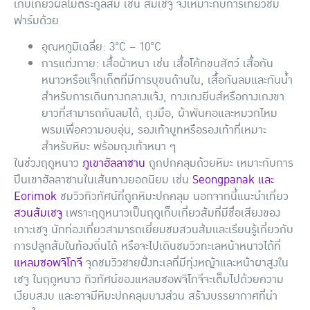
เก็บเกี่ยวผลไม้ตระกูลส้ม เช่น ส้มเชจู จึงเหมาะกับการเที่ยวชม
ฟาร์มด้วย
อุณหภูมิเฉลี่ย: 3°C – 10°C
การแต่งกาย: เสื้อผ้าหนา เช่น เสื้อโค้ทขนสัตว์ เสื้อกัน
หนาวหรือแจ็กเก็ตที่มีการบุขนด้านใน, เสื้อกันลมและกันน้ำ
สำหรับการเดินทางกลางแจ้ง, กางเกงยีนส์หรือกางเกงขา
ยาวที่สามารถกันลมได้, ถุงมือ, ผ้าพันคอและหมวกไหม
พรมเพื่อความอบอุ่น, รองเท้าบูทหรือรองเท้าที่เหมาะ
สำหรับหิมะ พร้อมถุงเท้าหนา ๆ
ในช่วงฤดูหนาว
ภูเขาฮัลลาซาน
ถูกปกคลุมด้วยหิมะ เหมาะกับการ
ปีนเขาฮัลลาซานในเส้นทางยอดนิยม เช่น
Seongpanak และ
Eorimok
ชมวิวทิวทัศน์ที่ถูกหิมะปกคลุม นอกจากนี้แนะนำเที่ยว
สวนส้มเชจู
เพราะฤดูหนาวเป็นฤดูเก็บเกี่ยวส้มที่มีชื่อเสียงของ
เกาะเชจู นักท่องเที่ยวสามารถเยี่ยมชมสวนส้มและเรียนรู้เกี่ยวกับ
การปลูกส้มในท้องถิ่นได้ หรือจะไปเดินชมวิวทะเลหน้าหนาวได้ที่
แหลมซอพจิโกจี
จุดชมวิวชายฝั่งทะเลที่มีทุ่งหญ้าและหน้าผาสูงใน
เชจู ในฤดูหนาว ทิวทัศน์ของแหลมซอพจิโกจีจะเต็มไปด้วยความ
เงียบสงบ และอาจมีหิมะปกคลุมบางส่วน สร้างบรรยากาศที่น่า