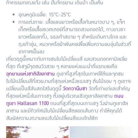
กิจกรรมกลางแจ้ง เช่น ปั่นจักรยาน เดินป่า เป็นต้น
อุณหภูมิเฉลี่ย: 15°C-25°C
การแต่งกาย: เสื้อแขนยาวหรือเสื้อกันหนาวบาง ๆ, แจ็ก
เก็ตหรือเสื้อสเวตเตอร์ที่สามารถสวมถอดได้, กางเกงขา
ยาวหรือเลกกิ้ง, รองเท้าสบาย ๆ สำหรับเดินทางไกล และ
ถุงเท้าอุ่น, หมวกหรือผ้าพันคอเพื่อเพิ่มความอบอุ่นในช่วงที่
อากาศเย็นลง
เที่ยวฤดูนี้เหมาะกับการชมใบไม้เปลี่ยนสี และสวนดอกคามิลเลีย
ที่สุด ที่เชจูมีจุดชมวิวสวย ๆ หลายแห่งแนะนำที่แรกเลยคือ
อุทยานแห่งชาติฮัลลาซาน
ภูเขาที่สูงที่สุดในเกาหลีใต้และจุดชม
ใบไม้เปลี่ยนสีที่สวยงามที่สุดแห่งหนึ่งของเชจู ต้นไม้รอบ ๆ ภูเขาจะ
เปลี่ยนเป็นสีสันสดใสในฤดูนี้
วัดกวานึมซา
วัดที่เก่าแก่และสำคัญ
ที่สุดแห่งหนึ่งในเกาะเชจู ตั้งอยู่บริเวณเชิงภูเขาฮัลลาซาน
ถนน
ภูเขา Hallasan 1100
ถนนที่สูงที่สุดบนเกาะเชจู วิ่งผ่านภูเขาฮัล
ลาซาน และมีทิวทัศน์ใบไม้เปลี่ยนสีตลอดเส้นทาง ทำให้คุณได้
สัมผัสความงดงามของใบไม้เปลี่ยนสีแบบใกล้ชิด