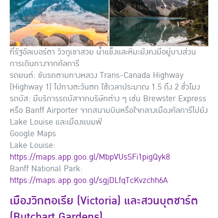
ที่รัฐอัลเบอร์ตา วิวภูเขาสวย น้ำแข็งและหิมะยังคงมีอยู่บางส่วน
การเดินทางจากคัลการี
รถยนต์: ขับรถตามทางหลวง Trans-Canada Highway
(Highway 1) ไปทางตะวันตก ใช้เวลาประมาณ 1.5 ถึง 2 ชั่วโมง
รถบัส: มีบริการรถบัสจากบริษัทต่าง ๆ เช่น Brewster Express
หรือ Banff Airporter จากสนามบินหรือใจกลางเมืองคัลการีไปยัง
Lake Louise และเมืองแบมฟ์
Google Maps
Lake Louise:
https://maps.app.goo.gl/MbpVUsSFi1pigQyk8
Banff National Park:
https://maps.app.goo.gl/sgjDLfqTcKvzchh6A
เมืองวิกตอเรีย (Victoria) และสวนบุตชาร์ต
(Butchart Gardens)