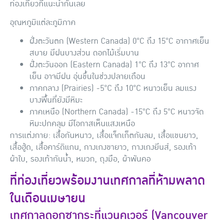
ท่องเที่ยวที่แนะนำกันเลย
อุณหภูมิแต่ละภูมิภาค
ฝั่งตะวันตก (Western Canada) 0°C ถึง 15°C อากาศเย็น
สบาย มีฝนบางส่วน ดอกไม้เริ่มบาน
ฝั่งตะวันออก (Eastern Canada) 1°C ถึง 13°C อากาศ
เย็น อาจมีฝน อุ่นขึ้นในช่วงปลายเดือน
ภาคกลาง (Prairies) -5°C ถึง 10°C หนาวเย็น ลมแรง
บางพื้นที่ยังมีหิมะ
ภาคเหนือ (Northern Canada) -15°C ถึง 5°C หนาวจัด
หิมะปกคลุม มีโอกาสเห็นแสงเหนือ
การแต่งกาย: เสื้อกันหนาว, เสื้อแจ็กเก็ตกันลม, เสื้อแขนยาว,
เสื้อฮู้ด, เสื้อคาร์ดิแกน, กางเกงขายาว, กางเกงยีนส์, รองเท้า
ผ้าใบ, รองเท้ากันน้ำ, หมวก, ถุงมือ, ผ้าพันคอ
ที่ท่องเที่ยวพร้อมงานเทศกาลที่ห้ามพลาด
ในเดือนเมษายน
เทศกาลดอกซากุระที่แวนคูเวอร์ (Vancouver