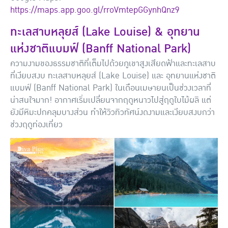
https://maps.app.goo.gl/rroVmtepGGynhQnz9
ทะเลสาบหลุยส์ (Lake Louise) & อุทยาน
แห่งชาติแบมฟ์ (Banff National Park)
ความงามของธรรมชาติที่เต็มไปด้วยภูเขาสูงเสียดฟ้าและทะเลสาบ
ที่เงียบสงบ ทะเลสาบหลุยส์ (Lake Louise) และ อุทยานแห่งชาติ
แบมฟ์ (Banff National Park) ในเดือนเมษายนเป็นช่วงเวลาที่
น่าสนใจมาก! อากาศเริ่มเปลี่ยนจากฤดูหนาวไปสู่ฤดูใบไม้ผลิ แต่
ยังมีหิมะปกคลุมบางส่วน ทำให้วิวทิวทัศน์งดงามและเงียบสงบกว่า
ช่วงฤดูท่องเที่ยว