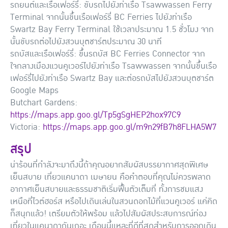
รถยนต์และเรือเฟอร์รี่: ขับรถไปยังท่าเรือ Tsawwassen Ferry
Terminal จากนั้นขึ้นเรือเฟอร์รี่ BC Ferries ไปยังท่าเรือ
Swartz Bay Ferry Terminal ใช้เวลาประมาณ 1.5 ชั่วโมง จาก
นั้นขับรถต่อไปยังสวนบุตชาร์ตประมาณ 30 นาที
รถบัสและเรือเฟอร์รี่: ขึ้นรถบัส BC Ferries Connector จาก
ใจกลางเมืองแวนคูเวอร์ไปยังท่าเรือ Tsawwassen จากนั้นขึ้นเรือ
เฟอร์รี่ไปยังท่าเรือ Swartz Bay และต่อรถบัสไปยังสวนบุตชาร์ต
Google Maps
Butchart Gardens:
https://maps.app.goo.gl/Tp5gSgHEP2hox97C9
Victoria:
https://maps.app.goo.gl/m9n29fB7h8FLHA5W7
สรุป
น่าร้อนที่กำลังจะมาถึงนี้ถ้าคุณอยากสัมผัสบรรยากาศสุดพิเศษ
เย็นสบาย เที่ยวแคนาดา เมษายน คือคำตอบที่คุณไม่ควรพลาด
อากาศเย็นสบายและธรรมชาติเริ่มฟื้นตัวเต็มที่ ทั้งการชมแสง
เหนือที่ไวต์ฮอร์ส หรือไปเดินเล่นในสวนดอกไม้ที่แวนคูเวอร์ แค่คิด
ก็สนุกแล้ว! เตรียมตัวให้พร้อม แล้วไปสัมผัสประสบการณ์ท่อง
เที่ยวในแคนาดากันเถอะ เดือนนี้แหละที่ดีที่สุดสำหรับการออกเดิน