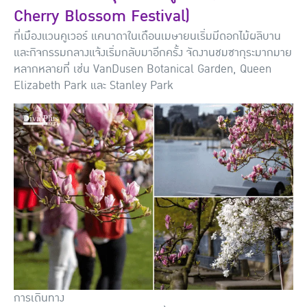
Cherry Blossom Festival)
ที่เมืองแวนคูเวอร์ แคนาดาในเดือนเมษายนเริ่มมีดอกไม้ผลิบาน
และกิจกรรมกลางแจ้งเริ่มกลับมาอีกครั้ง จัดงานชมซากุระมากมาย
หลากหลายที่ เช่น VanDusen Botanical Garden, Queen
Elizabeth Park และ Stanley Park
การเดินทาง