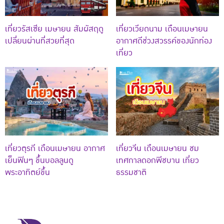
เที่ยวรัสเซีย เมษายน สัมผัสฤดู
เที่ยวเวียดนาม เดือนเมษายน
เปลี่ยนผ่านที่สวยที่สุด
อากาศดีช่วงสวรรค์ของนักท่อง
เที่ยว
เที่ยวตุรกี เดือนเมษายน อากาศ
เที่ยวจีน เดือนเมษายน ชม
เย็นฟินๆ ขึ้นบอลลูนดู
เทศกาลดอกพีชบาน เที่ยว
พระอาทิตย์ขึ้น
ธรรมชาติ