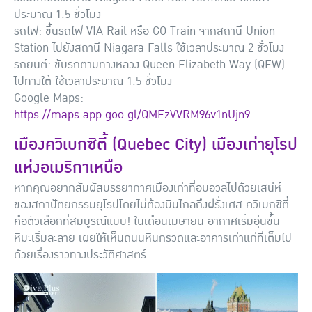
ประมาณ 1.5 ชั่วโมง
รถไฟ: ขึ้นรถไฟ VIA Rail หรือ GO Train จากสถานี Union
Station ไปยังสถานี Niagara Falls ใช้เวลาประมาณ 2 ชั่วโมง
รถยนต์: ขับรถตามทางหลวง Queen Elizabeth Way (QEW)
ไปทางใต้ ใช้เวลาประมาณ 1.5 ชั่วโมง
Google Maps:
https://maps.app.goo.gl/QMEzVVRM96v1nUjn9
เมืองควิเบกซิตี้ (Quebec City) เมืองเก่ายุโรป
แห่งอเมริกาเหนือ
หากคุณอยากสัมผัสบรรยากาศเมืองเก่าที่อบอวลไปด้วยเสน่ห์
ของสถาปัตยกรรมยุโรปโดยไม่ต้องบินไกลถึงฝรั่งเศส ควิเบกซิตี้
คือตัวเลือกที่สมบูรณ์แบบ! ในเดือนเมษายน อากาศเริ่มอุ่นขึ้น
หิมะเริ่มละลาย เผยให้เห็นถนนหินกรวดและอาคารเก่าแก่ที่เต็มไป
ด้วยเรื่องราวทางประวัติศาสตร์