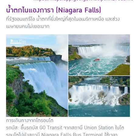
น้ำตกไนแองการา (Niagara Falls)
ที่รัฐออนแทรีโอ น้ำตกที่ยิ่งใหญ่ที่สุดในอเมริกาเหนือ และช่วง
เมษายนคนไม่เยอะมาก
การเดินทางจากโตรอนโต
รถบัส: ขึ้นรถบัส GO Transit จากสถานี Union Station ในโต
รอนโตไปยังสถานี Niagara Falls Bus Terminal ใช้เวลา