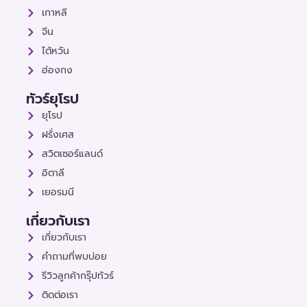
เกาหลี
จีน
ไต้หวัน
ฮ่องกง
ทัวร์ยุโรป
ยุโรป
ฝรั่งเศส
สวิตเซอร์แลนด์
อิตาลี
เยอรมนี
เกี่ยวกับเรา
เกี่ยวกับเรา
คำถามที่พบบ่อย
รีวิวลูกค้ากรุ๊ปทัวร์
ติดต่อเรา