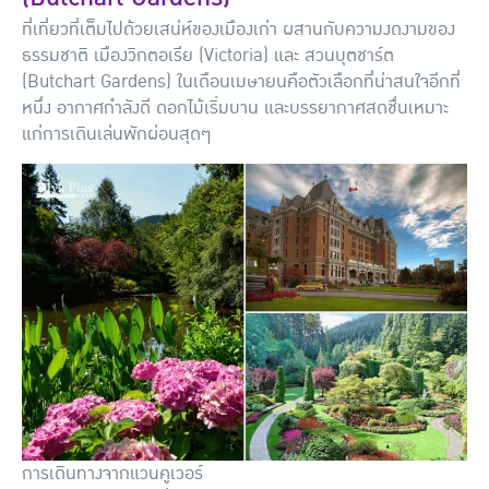
ที่เที่ยวที่เต็มไปด้วยเสน่ห์ของเมืองเก่า ผสานกับความงดงามของ
ธรรมชาติ เมืองวิกตอเรีย (Victoria) และ สวนบุตชาร์ต
(Butchart Gardens) ในเดือนเมษายนคือตัวเลือกที่น่าสนใจอีกที่
หนึ่ง อากาศกำลังดี ดอกไม้เริ่มบาน และบรรยากาศสดชื่นเหมาะ
แก่การเดินเล่นพักผ่อนสุดๆ
การเดินทางจากแวนคูเวอร์