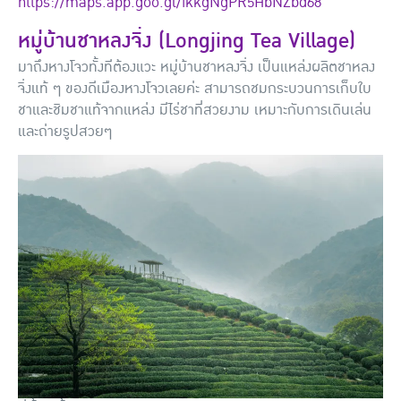
https://maps.app.goo.gl/ikkgNgPR5HbNZbd68
หมู่บ้านชาหลงจิ่ง (Longjing Tea Village)
มาถึงหางโจวทั้งทีต้องแวะ หมู่บ้านชาหลงจิ่ง เป็นแหล่งผลิตชาหลง
จิ่งแท้ ๆ ของดีเมืองหางโจวเลยค่ะ สามารถชมกระบวนการเก็บใบ
ชาและชิมชาแท้จากแหล่ง มีไร่ชาที่สวยงาม เหมาะกับการเดินเล่น
และถ่ายรูปสวยๆ