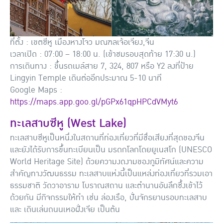
ที่ตั้ง : เขตซีหู เมืองหางโจว มณฑลเจ้อเจียง,จีน
เวลาเปิด : 07:00 – 18:00 น. (เข้าชมรอบสุดท้าย 17:30 น.)
การเดินทาง : ขึ้นรถเมล์สาย 7, 324, 807 หรือ Y2 ลงที่ป้าย
Lingyin Temple เดินต่ออีกประมาณ 5-10 นาที
Google Maps :
https://maps.app.goo.gl/pGPx61qpHPCdVMyt6
ทะเลสาบซีหู (West Lake)
ทะเลสาบซีหูเป็นหนึ่งในสถานที่ท่องเที่ยวที่มีชื่อเสียงที่สุดของจีน
และยังได้รับการขึ้นทะเบียนเป็น มรดกโลกโดยยูเนสโก (UNESCO
World Heritage Site) ด้วยความงดงามของภูมิทัศน์และความ
สำคัญทางวัฒนธรรม ทะเลสาบแห่งนี้เป็นแหล่งท่องเที่ยวที่รวมเอา
ธรรมชาติ วัดวาอาราม โบราณสถาน และตำนานอันลึกซึ้งเข้าไว้
ด้วยกัน มีกิจกรรมให้ทำ เช่น ล่องเรือ, ปั่นจักรยานรอบทะเลสาบ
และ เดินเล่นถนนเหอฝั่งเจีย เป็นต้น