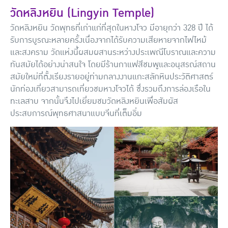
วัดหลิงหยิน (Lingyin Temple)
วัดหลิงหยิน วัดพุทธที่เก่าแก่ที่สุดในหางโจว มีอายุกว่า 328 ปี ได้
รับการบูรณะหลายครั้งเนื่องจากได้รับความเสียหายจากไฟไหม้
และสงคราม วัดแห่งนี้ผสมผสานระหว่างประเพณีโบราณและความ
ทันสมัยได้อย่างน่าสนใจ โดยมีร้านกาแฟสีชมพูและอนุสรณ์สถาน
สมัยใหม่ที่ตั้งเรียงรายอยู่ท่ามกลางงานแกะสลักหินประวัติศาสตร์
นักท่องเที่ยวสามารถเที่ยวชมหางโจวได้ ซึ่งรวมถึงการล่องเรือใน
ทะเลสาบ จากนั้นจึงไปเยี่ยมชมวัดหลิงหยินเพื่อสัมผัส
ประสบการณ์พุทธศาสนาแบบจีนที่เต็มอิ่ม