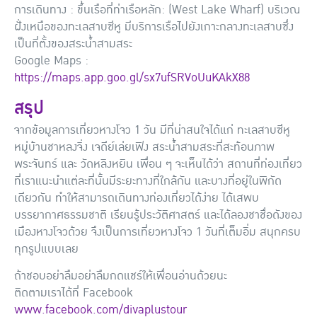
การเดินทาง : ขึ้นเรือที่ท่าเรือหลัก: (West Lake Wharf) บริเวณ
ฝั่งเหนือของทะเลสาบซีหู มีบริการเรือไปยังเกาะกลางทะเลสาบซึ่ง
เป็นที่ตั้งของสระน้ำสามสระ
Google Maps :
https://maps.app.goo.gl/sx7ufSRVoUuKAkX88
สรุป
จากข้อมูลการเที่ยวหางโจว 1 วัน มีที่น่าสนใจได้แก่ ทะเลสาบซีหู
หมู่บ้านชาหลงจิ่ง เจดีย์เล่ยเฟิง สระน้ำสามสระที่สะท้อนภาพ
พระจันทร์ และ วัดหลิงหยิน เพื่อน ๆ จะเห็นได้ว่า สถานที่ท่องเที่ยว
ที่เราแนะนำแต่ละที่นั้นมีระยะทางที่ใกล้กัน และบางที่อยู่ในพิกัด
เดียวกัน ทำให้สามารถเดินทางท่องเที่ยวได้ง่าย ได้เสพบ
บรรยากาศธรรมชาติ เรียนรู้ประวัติศาสตร์ และได้ลองชาชื่อดังของ
เมืองหางโจวด้วย จึงเป็นการเที่ยวหางโจว 1 วันที่เต็มอิ่ม สนุกครบ
ทุกรูปแบบเลย
ถ้าชอบอย่าลืมอย่าลืมกดแชร์ให้เพื่อนอ่านด้วยนะ
ติดตามเราได้ที่ Facebook
www.facebook.com/divaplustour