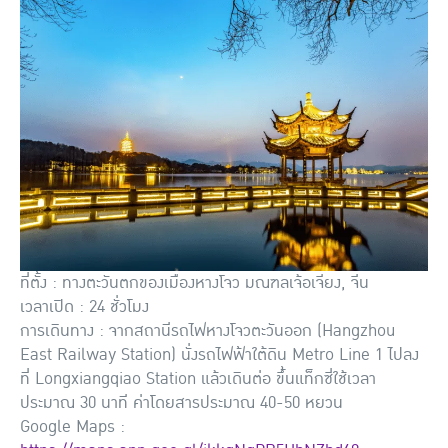
ที่ตั้ง : ทางตะวันตกของเมืองหางโจว มณฑลเจ้อเจียง, จีน
เวลาเปิด : 24 ชั่วโมง
การเดินทาง : จากสถานีรถไฟหางโจวตะวันออก (Hangzhou
East Railway Station) นั่งรถไฟฟ้าใต้ดิน Metro Line 1 ไปลง
ที่ Longxiangqiao Station แล้วเดินต่อ ขึ้นแท็กซี่ใช้เวลา
ประมาณ 30 นาที ค่าโดยสารประมาณ 40-50 หยวน
Google Maps :