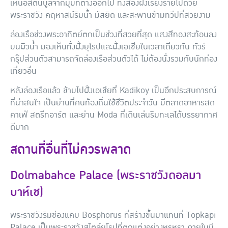
เห็นอิสตันบูลจากมุมที่ต่างออกไป ทั้งสองฝั่งเรียงรายไปด้วย
พระราชวัง คฤหาสน์ริมน้ำ มัสยิด และสะพานข้ามทวีปที่สวยงาม
ล่องเรือช่วงพระอาทิตย์ตกเป็นช่วงที่สวยที่สุด แสงสีทองสะท้อนลง
บนผิวน้ำ มองเห็นทั้งฝั่งยุโรปและฝั่งเอเชียในเวลาเดียวกัน ทัวร์
กรุ๊ปส่วนตัวสามารถจัดล่องเรือส่วนตัวได้ ไม่ต้องนั่งรวมกับนักท่อง
เที่ยวอื่น
หลังล่องเรือแล้ว ข้ามไปฝั่งเอเชียที่
Kadikoy
เป็นอีกประสบการณ์
ที่น่าสนใจ เป็นย่านที่คนท้องถิ่นใช้ชีวิตประจำวัน มีตลาดอาหารสด
คาเฟ่ สตรีทอาร์ต และย่าน Moda ที่เดินเล่นริมทะเลได้บรรยากาศ
ดีมาก
สถานที่อื่นที่ไม่ควรพลาด
Dolmabahce Palace (พระราชวังดอลมา
บาห์เช)
พระราชวังริมช่องแคบ Bosphorus ที่สร้างขึ้นมาแทนที่ Topkapi
Palace เป็นพระราชวังสไตล์ยุโรปที่ตกแต่งอย่างหรูหรา ภายในมี