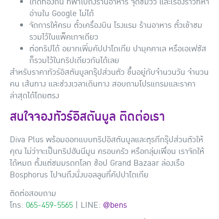
ไกด์ท้องถิ่น
ที่พาไปถึงร้านอาหาร จุดชมวิว และเรื่องราวที่หา
อ่านใน Google ไม่ได้
จัดการให้ครบ
ตั๋วเครื่องบิน โรงแรม ร้านอาหาร ตั๋วเข้าชม
รวมไว้ในแพ็คเกจเดียว
ต่อทริปได้
อยากเพิ่มคัปปาโดเกีย ปามุคคาเล หรือเอเฟซัส
ก็รวมไว้ในทริปเดียวกันได้เลย
สำหรับราคาทัวร์อิสตันบูลกรุ๊ปส่วนตัว ขึ้นอยู่กับจำนวนวัน จำนวน
คน เส้นทาง และช่วงเวลาเดินทาง สอบถามโปรแกรมและราคา
ล่าสุดได้โดยตรง
สนใจจองทัวร์อิสตันบูล ติดต่อเรา
Diva Plus พร้อมออกแบบทริปอิสตันบูลและตุรกีกรุ๊ปส่วนตัวให้
คุณ ไม่ว่าจะเป็นทริปฮันนีมูน ครอบครัว หรือกลุ่มเพื่อน เราจัดให้
ได้หมด ตั้งแต่ชมมรดกโลก ช้อป Grand Bazaar ล่องเรือ
Bosphorus ไปจนถึงนั่งบอลลูนที่คัปปาโดเกีย
ติดต่อสอบถาม
โทร:
065-459-5565
| LINE:
@bens