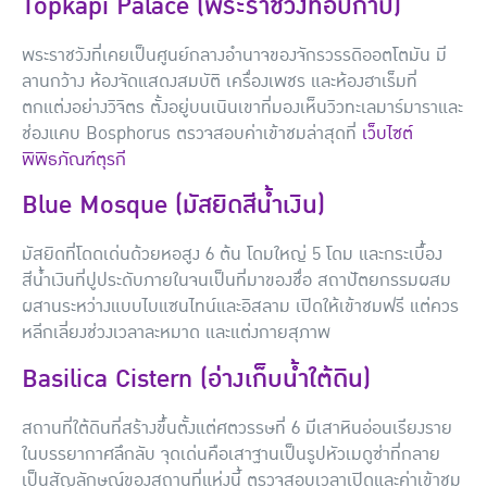
Topkapi Palace (พระราชวังท็อปกาปี)
พระราชวังที่เคยเป็นศูนย์กลางอำนาจของจักรวรรดิออตโตมัน มี
ลานกว้าง ห้องจัดแสดงสมบัติ เครื่องเพชร และห้องฮาเร็มที่
ตกแต่งอย่างวิจิตร ตั้งอยู่บนเนินเขาที่มองเห็นวิวทะเลมาร์มาราและ
ช่องแคบ Bosphorus ตรวจสอบค่าเข้าชมล่าสุดที่
เว็บไซต์
พิพิธภัณฑ์ตุรกี
Blue Mosque (มัสยิดสีน้ำเงิน)
มัสยิดที่โดดเด่นด้วยหอสูง 6 ต้น โดมใหญ่ 5 โดม และกระเบื้อง
สีน้ำเงินที่ปูประดับภายในจนเป็นที่มาของชื่อ สถาปัตยกรรมผสม
ผสานระหว่างแบบไบแซนไทน์และอิสลาม เปิดให้เข้าชมฟรี แต่ควร
หลีกเลี่ยงช่วงเวลาละหมาด และแต่งกายสุภาพ
Basilica Cistern (อ่างเก็บน้ำใต้ดิน)
สถานที่ใต้ดินที่สร้างขึ้นตั้งแต่ศตวรรษที่ 6 มีเสาหินอ่อนเรียงราย
ในบรรยากาศลึกลับ จุดเด่นคือเสาฐานเป็นรูปหัวเมดูซ่าที่กลาย
เป็นสัญลักษณ์ของสถานที่แห่งนี้ ตรวจสอบเวลาเปิดและค่าเข้าชม