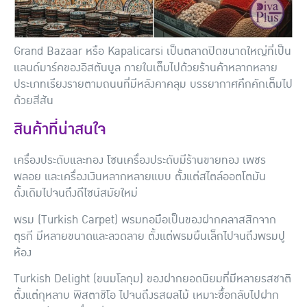
Grand Bazaar หรือ Kapalicarsi เป็นตลาดปิดขนาดใหญ่ที่เป็น
แลนด์มาร์คของอิสตันบูล ภายในเต็มไปด้วยร้านค้าหลากหลาย
ประเภทเรียงรายตามถนนที่มีหลังคาคลุม บรรยากาศคึกคักเต็มไป
ด้วยสีสัน
สินค้าที่น่าสนใจ
เครื่องประดับและทอง
โซนเครื่องประดับมีร้านขายทอง เพชร
พลอย และเครื่องเงินหลากหลายแบบ ตั้งแต่สไตล์ออตโตมัน
ดั้งเดิมไปจนถึงดีไซน์สมัยใหม่
พรม (Turkish Carpet)
พรมทอมือเป็นของฝากคลาสสิกจาก
ตุรกี มีหลายขนาดและลวดลาย ตั้งแต่พรมผืนเล็กไปจนถึงพรมปู
ห้อง
Turkish Delight (ขนมโลกุม)
ของฝากยอดนิยมที่มีหลายรสชาติ
ตั้งแต่กุหลาบ พิสตาชิโอ ไปจนถึงรสผลไม้ เหมาะซื้อกลับไปฝาก