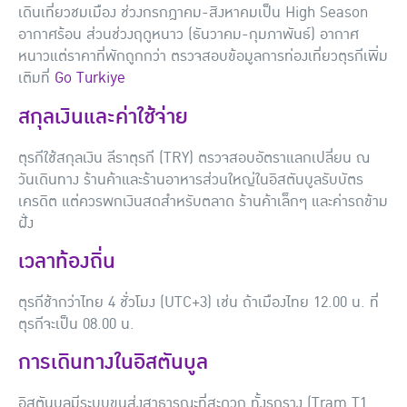
เดินเที่ยวชมเมือง ช่วงกรกฎาคม-สิงหาคมเป็น High Season
อากาศร้อน ส่วนช่วงฤดูหนาว (ธันวาคม-กุมภาพันธ์) อากาศ
หนาวแต่ราคาที่พักถูกกว่า ตรวจสอบข้อมูลการท่องเที่ยวตุรกีเพิ่ม
เติมที่
Go Turkiye
สกุลเงินและค่าใช้จ่าย
ตุรกีใช้สกุลเงิน
ลีราตุรกี (TRY)
ตรวจสอบอัตราแลกเปลี่ยน ณ
วันเดินทาง ร้านค้าและร้านอาหารส่วนใหญ่ในอิสตันบูลรับบัตร
เครดิต แต่ควรพกเงินสดสำหรับตลาด ร้านค้าเล็กๆ และค่ารถข้าม
ฝั่ง
เวลาท้องถิ่น
ตุรกีช้ากว่าไทย 4 ชั่วโมง (UTC+3) เช่น ถ้าเมืองไทย 12.00 น. ที่
ตุรกีจะเป็น 08.00 น.
การเดินทางในอิสตันบูล
อิสตันบูลมีระบบขนส่งสาธารณะที่สะดวก ทั้งรถราง (Tram T1