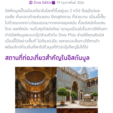
Diva Editor
19 กุมภาพันธ์ 2026
อิสตันบูลเป็นเมืองเดียวในโลกที่ตั้งอยู่บน 2 ทวีป คือยุโรปและ
เอเชีย คั่นกลางด้วยช่องแคบ Bosphorus ที่สวยงาม เมืองนี้เต็ม
ไปด้วยมรดกทางวัฒนธรรมจากหลายยุคสมัย ตั้งแต่สมัยไบแซน
ไทน์ ออตโตมัน จนถึงตุรกีสมัยใหม่ ทุกมุมเมืองมีเรื่องราวให้ค้นหา
ทัวร์อิสตันบูลแบบกรุ๊ปส่วนตัวกับ Diva Plus ช่วยให้คุณสัมผัส
เมืองนี้ได้อย่างเต็มที่ ไม่ต้องเร่งรีบ ออกแบบเส้นทางได้ตามใจ
พร้อมไกด์ท้องถิ่นที่พาไปถึงมุมที่ทัวร์กรุ๊ปใหญ่ไม่ได้ไป
สถานที่ท่องเที่ยวสำคัญในอิสตันบูล