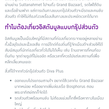
ผ่านย่าน Sultanahmet ไปจนถึง Grand Bazaar), รถไฟใต้ดิน
และเรือข้ามฟาก แต่การเดินทางแบบกรุ๊ปส่วนตัวจะมีรถและคนขับ
ส่วนตัว ทำให้ไม่ต้องกังวลเรื่องเส้นทางและประหยัดเวลาได้มาก
ทำไมต้องเที่ยวอิสตันบูลแบบกรุ๊ปส่วนตัว
อิสตันบูลเป็นเมืองใหญ่ที่มีสถานที่ท่องเที่ยวกระจายอยู่หลายย่าน
ทั้งฝั่งยุโรปและฝั่งเอเชีย การมีไกด์ท้องถิ่นที่รู้จักเมืองดีจะช่วยให้ได้
สัมผัสมุมที่นักท่องเที่ยวทั่วไปไม่ได้เห็น เช่น ร้านอาหารที่คนท้อง
ถิ่นกิน จุดถ่ายรูปที่ไม่แออัด หรือเวลาที่ควรไปแต่ละสถานที่เพื่อ
หลีกเลี่ยงคนเยอะ
สิ่งที่ได้จากทัวร์กรุ๊ปส่วนตัว Diva Plus
ออกแบบโปรแกรมตามใจ
อยากใช้เวลากับ Grand Bazaar
มากหน่อย หรืออยากเพิ่มล่องเรือ Bosphorus ตอน
พระอาทิตย์ตกก็จัดได้
รถส่วนตัวพร้อมคนขับ
ไม่ต้องแย่งแท็กซี่หรือหาทางในเมือง
ใหญ่