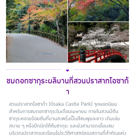
ชมดอกซากุระผลิบานที่สวนปราสาทโอซาก้
า
สวนปราสาทโอซาก้า (Osaka Castle Park) จุดยอดนิยม
สำหรับการชมดอกซากุระในเดือนเมษายน ภายในสวนมีต้น
ซากุระหลายร้อยต้นที่บานสะพรั่งเป็นสีชมพูและขาว เดินเล่น
สบาย ๆ หรือปิกนิกใต้ต้นซากุระ และยังสามารถเยี่ยมชม
บริเวณปราสาทและเรียนรู้ประวัติศาสตร์ของสถานที่สำคัญแห่ง