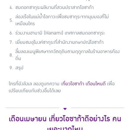
ชมดอกซากุระผลิบานที่สวนปราสาทโอซาก้า
ล่องเรือในแม่น้ำโอกาวะเพื่อชมซากุระจากมุมมองที่ไม่
เหมือนใคร
ร่วมงานฮานามิ (Hanami) เทศกาลชมดอกซากุระ
เยี่ยมชมอุโมงค์ซากุระที่สำนักงานกษาปณ์โอซาก้า
ลิ้มลองเมนูพิเศษจากวัตถุดิบตามฤดูกาลในร้านอาหารท้อง
ถิ่น
สรุป
ใครที่ยังลังเล ลองดูบทความ เ
ที่ยวโอซาก้า เดือนไหนดี
เพื่อ
เปรียบเทียบกับช่วงอื่นได้เลย
เดือนเมษายน เที่ยวโอซาก้าดีอย่างไร คน
เยอะมากไหม