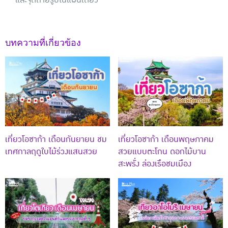
บทความที่เกี่ยวข้อง
เที่ยวโอซาก้า เดือนกันยายน ชม
เที่ยวโอซาก้า เดือนพฤษภาคม
เทศกาลฤดูใบไม้ร่วงแสนสวย
สวยแบบตะโกน ดอกไม้บาน
สะพรั่ง ล่องเรือชมเมือง