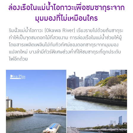
ล่องเรือในแม่น้ำโอกาวะเพื่อชมซากุระจาก
มุมมองที่ไม่เหมือนใคร
ริมฝั่งแม่น้ำโอกาวะ (Okawa River) เรียงรายไปด้วยต้นซากุระ
ทำให้เป็นจุดชมดอกไม้ที่สวยงาม การล่องเรือในแม่น้ำช่วยให้ผู้
โดยสารเพลิดเพลินไปกับทิวทัศน์ของดอกซากุระจากมุมมอง
แปลกใหม่ บางลำมีทัวร์พิเศษช่วงค่ำที่ให้ชมซากุระที่ถูกประดับ
ไฟอีกด้วย