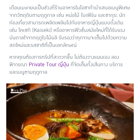
เดือนเมษายนเป็นช่วงที่ร้านอาหารในโอซาก้านำเสนอเมนูพิเศษ
จากวัตถุดิบตามฤดูกาล เช่น หน่อไม้ ใบเฟิร์น และซากุระ นัก
ท่องเที่ยวสามารถเพลิดเพลินไปกับอาหารญี่ปุ่นแบบดั้งเดิม
เช่น ไคเซกิ (Kaiseki) หรืออาหารฟิวชั่นสมัยใหม่ที่ได้รับแรง
บันดาลใจจากฤดูใบไม้ผลิ รับรองว่าทุกจานจะเต็มไปด้วยความ
สดใหม่และรสชาติที่เป็นเอกลักษณ์
หากคุณต้องการทริปที่สะดวกขึ้น ไม่ต้องวางแผนเอง ลอง
พิจารณา
Private Tour ญี่ปุ่น
ที่จัดเต็มทั้งเส้นทาง บริการ
และเมนูตามฤดูกาล