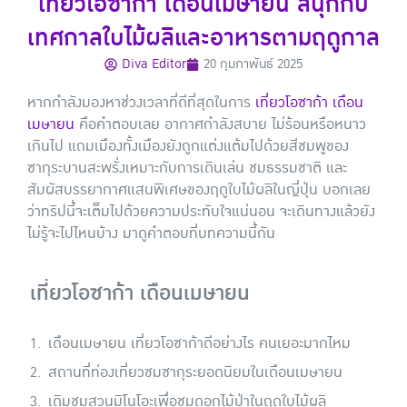
เที่ยวโอซาก้า เดือนเมษายน สนุกกับ
เทศกาลใบไม้ผลิและอาหารตามฤดูกาล
Diva Editor
20 กุมภาพันธ์ 2025
หากกำลังมองหาช่วงเวลาที่ดีที่สุดในการ
เที่ยวโอซาก้า เดือน
เมษายน
คือคำตอบเลย อากาศกำลังสบาย ไม่ร้อนหรือหนาว
เกินไป แถมเมืองทั้งเมืองยังถูกแต่งแต้มไปด้วยสีชมพูของ
ซากุระบานสะพรั่งเหมาะกับการเดินเล่น ชมธรรมชาติ และ
สัมผัสบรรยากาศแสนพิเศษของฤดูใบไม้ผลิในญี่ปุ่น บอกเลย
ว่าทริปนี้จะเต็มไปด้วยความประทับใจแน่นอน จะเดินทางแล้วยัง
ไม่รู้จะไปไหนบ้าง มาดูคำตอบที่บทความนี้กัน
เที่ยวโอซาก้า เดือนเมษายน
เดือนเมษายน เที่ยวโอซาก้าดีอย่างไร คนเยอะมากไหม
สถานที่ท่องเที่ยวชมซากุระยอดนิยมในเดือนเมษายน
เดิมชมสวนมิโนโอะเพื่อชมดอกไม้ป่าในฤดูใบไม้ผลิ