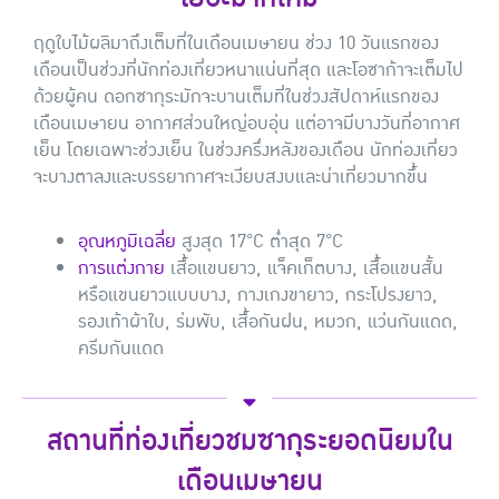
ฤดูใบไม้ผลิมาถึงเต็มที่ในเดือนเมษายน ช่วง 10 วันแรกของ
เดือนเป็นช่วงที่นักท่องเที่ยวหนาแน่นที่สุด และโอซาก้าจะเต็มไป
ด้วยผู้คน ดอกซากุระมักจะบานเต็มที่ในช่วงสัปดาห์แรกของ
เดือนเมษายน อากาศส่วนใหญ่อบอุ่น แต่อาจมีบางวันที่อากาศ
เย็น โดยเฉพาะช่วงเย็น ในช่วงครึ่งหลังของเดือน นักท่องเที่ยว
จะบางตาลงและบรรยากาศจะเงียบสงบและน่าเที่ยวมากขึ้น
อุณหภูมิเฉลี่ย
สูงสุด 17°C ต่ำสุด 7°C
การแต่งกาย
เสื้อแขนยาว, แจ็คเก็ตบาง, เสื้อแขนสั้น
หรือแขนยาวแบบบาง, กางเกงขายาว, กระโปรงยาว,
รองเท้าผ้าใบ, ร่มพับ, เสื้อกันฝน, หมวก, แว่นกันแดด,
ครีมกันแดด
สถานที่ท่องเที่ยวชมซากุระยอดนิยมใน
เดือนเมษายน