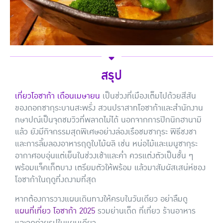
สรุป
เที่ยวโอซาก้า เดือนเมษายน
เป็นช่วงที่เมืองเต็มไปด้วยสีสัน
ของดอกซากุระบานสะพรั่ง สวนปราสาทโอซาก้าและสำนักงาน
กษาปณ์เป็นจุดชมวิวที่พลาดไม่ได้ นอกจากการปิกนิกฮานามิ
แล้ว ยังมีกิจกรรมสุดพิเศษอย่างล่องเรือชมซากุระ พิธีชงชา
และการลิ้มลองอาหารฤดูใบไม้ผลิ เช่น หน่อไม้และเมนูซากุระ
อากาศอบอุ่นแต่เย็นในช่วงเช้าและค่ำ ควรแต่งตัวเป็นชั้น ๆ
พร้อมแจ็คเก็ตบาง เตรียมตัวให้พร้อม แล้วมาสัมผัสเสน่ห์ของ
โอซาก้าในฤดูที่งดงามที่สุด
หากต้องการวางแผนเดินทางให้ครบในวันเดียว อย่าลืมดู
แผนที่เที่ยว โอซาก้า 2025
รวมย่านเด็ด ที่เที่ยว ร้านอาหาร
และจุดถ่ายรูปในแผนเดียว