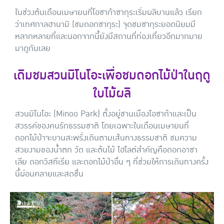
ในช่วงต้นเดือนเมษายนที่โอซาก้าซากุระเริ่มผลิบานแล้ว เรียก
ว่าเทศกาลฮานามิ (ชมดอกซากุระ) จุดชมซากุระยอดนิยมมี
หลากหลายที่และนอกจากนี้ยังมีสถานที่ท่องเที่ยวอีกมากมาย
มาดูกันเลย
เดิมชมสวนมิโนโอะเพื่อชมดอกไม้ป่าในฤดู
ใบไม้ผลิ
สวนมิโนโอะ (Minoo Park) ตั้งอยู่ชานเมืองโอซาก้าและเป็น
สวรรค์ของคนรักธรรมชาติ โดยเฉพาะในเดือนเมษายนที่
ดอกไม้ป่าจะบานสะพรั่งเดินตามเส้นทางธรรมชาติ ชมความ
สวยงามของน้ำตก วัด และต้นไม้ ไฮไลต์สำคัญคือดอกอาซา
เลีย ดอกวิสทีเรีย และดอกไม้ป่าอื่น ๆ ที่ช่วยให้การเดินทางครั้ง
นี้ผ่อนคลายและสดชื่น