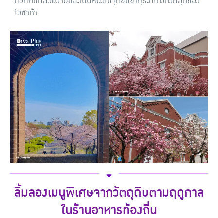
ทิวทัศน์ที่สวยงามและเป็นหนึ่งในจุดชมซากุระที่โด่งดังที่สุดของ
โอซาก้า
ลิ้มลองเมนูพิเศษจากวัตถุดิบตามฤดูกาล
ในร้านอาหารท้องถิ่น