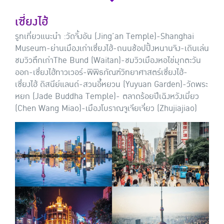
เซี่ยงไฮ้
รูทเที่ยวแนะนำ :
วัดจิ้งอัน (Jing’an Temple)-Shanghai
Museum-ย่านเมืองเก่าเซี่ยงไฮ้-ถนนช้อปปิ้งหนานจิง-เดินเล่น
ชมวิวตึกเก่าThe Bund (Waitan)-ชมวิวเมืองหอไข่มุกตะวัน
ออก-เซี่ยงไฮ้ทาวเวอร์-พิพิธภัณฑ์วิทยาศาสตร์เซี่ยงไฮ้-
เซี่ยงไฮ้ ดิสนีย์แลนด์-สวนอี้หยวน (Yuyuan Garden)-วัดพระ
หยก (Jade Buddha Temple)- ตลาดร้อยปีเฉิงหวังเมี่ยว
(Chen Wang Miao)-เมืองโบราณจูเจียเจี่ยว (Zhujiajiao)