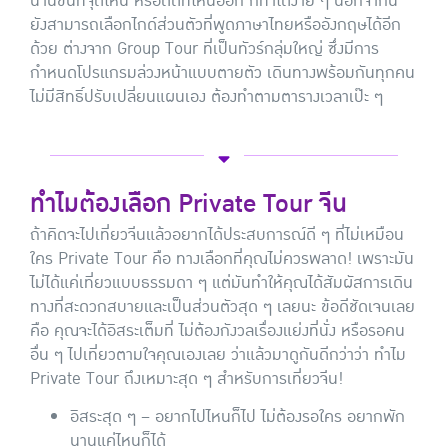
นานขึ้นที่จุดไหน หรือตัดที่ไหนออก ก็ทำได้ง่าย ๆ นอกจากนี้
ยังสามารถเลือกไกด์ส่วนตัวที่พูดภาษาไทยหรืออังกฤษได้อีก
ด้วย ต่างจาก Group Tour ที่เป็นทัวร์กลุ่มใหญ่ ซึ่งมีการ
กำหนดโปรแกรมล่วงหน้าแบบตายตัว เดินทางพร้อมกันทุกคน
ไม่มีสิทธิ์ปรับเปลี่ยนแผนเอง ต้องทำตามตารางเวลาเป๊ะ ๆ
ทำไมต้องเลือก Private Tour จีน
ถ้าคิดจะไปเที่ยวจีนแล้วอยากได้ประสบการณ์ดี ๆ ที่ไม่เหมือน
ใคร Private Tour คือ ทางเลือกที่คุณไม่ควรพลาด! เพราะมัน
ไม่ได้แค่เที่ยวแบบธรรมดา ๆ แต่มันทำให้คุณได้สัมผัสการเดิน
ทางที่สะดวกสบายและเป็นส่วนตัวสุด ๆ เลยนะ ข้อดีชัดเจนเลย
คือ คุณจะได้อิสระเต็มที่ ไม่ต้องกังวลเรื่องแย่งที่นั่ง หรือรอคน
อื่น ๆ ไปเที่ยวตามใจคุณเองเลย ว่าแล้วมาดูกันดีกว่าว่า ทำไม
Private Tour ถึงเหมาะสุด ๆ สำหรับการเที่ยวจีน!
อิสระสุด ๆ – อยากไปไหนก็ไป ไม่ต้องรอใคร อยากพัก
นานแค่ไหนก็ได้