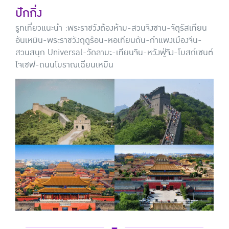
ปักกิ่ง
รูทเที่ยวแนะนำ :
พระราชวังต้องห้าม-สวนจิงซาน-จัตุรัสเทียน
อันเหมิน-พระราชวังฤดูร้อน-หอเทียนถัน-กำแพงเมืองจีน-
สวนสนุก Universal-วัดลามะ-เทียนจิน-หวังฟู่จิง-โบสถ์เซนต์
โจเซฟ-ถนนโบราณเฉียนเหมิน