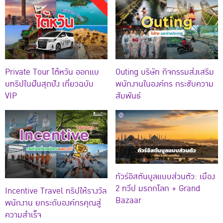
Private Tour ไต้หวัน ออกแบ
Outing บริษัท กิจกรรมส่งเสริม
บทริปในฝันสุดปัง เที่ยวฉบับ
พนักงานในองค์กร กระชับความ
VIP
สัมพันธ์
ทัวร์อิสตันบูลแบบส่วนตัว: เมือง
2 ทวีป มรดกโลก + Grand
Incentive Travel ทริปให้รางวัล
Bazaar
พนักงาน ยกระดับองค์กรคุณสู่
ความสำเร็จ