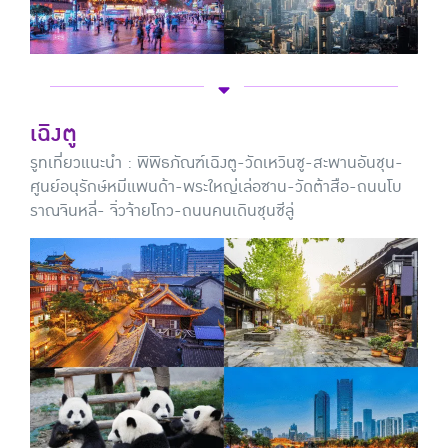
เฉิงตู
รูทเที่ยวแนะนำ :
พิพิธภัณฑ์เฉิงตู-วัดเหวินซู-สะพานอันชุน-
ศูนย์อนุรักษ์หมีแพนด้า-พระใหญ่เล่อซาน-วัดต้าสือ-ถนนโบ
ราณจินหลี่- จิ่วจ้ายโกว-ถนนคนเดินชุนซีลู่