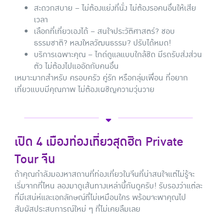
สะดวกสบาย – ไม่ต้องแย่งที่นั่ง ไม่ต้องรอคนอื่นให้เสีย
เวลา
เลือกที่เที่ยวเองได้ – สนใจประวัติศาสตร์? ชอบ
ธรรมชาติ? หลงใหลวัฒนธรรม? ปรับได้หมด!
บริการเฉพาะคุณ – ไกด์ดูแลแบบใกล้ชิด มีรถรับส่งส่วน
ตัว ไม่ต้องไปแออัดกับคนอื่น
เหมาะมากสำหรับ ครอบครัว คู่รัก หรือกลุ่มเพื่อน ที่อยาก
เที่ยวแบบมีคุณภาพ ไม่ต้องเผชิญความวุ่นวาย
เปิด 4 เมืองท่องเที่ยวสุดฮิต Private
Tour จีน
ถ้าคุณกำลังมองหาสถานที่ท่องเที่ยวในจีนที่น่าสนใจแต่ไม่รู้จะ
เริ่มจากที่ไหน ลองมาดูเส้นทางเหล่านี้กันดูครับ! รับรองว่าแต่ละ
ที่มีเสน่ห์และเอกลักษณ์ที่ไม่เหมือนใคร พร้อมจะพาคุณไป
สัมผัสประสบการณ์ใหม่ ๆ ที่ไม่เคยลืมเลย