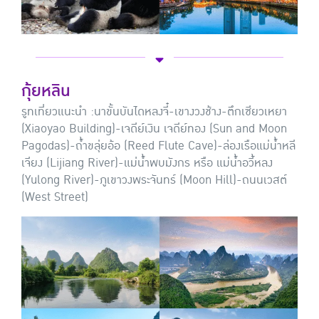
กุ้ยหลิน
รูทเที่ยวแนะนำ :
นาขั้นบันไดหลงจี๋-เขางวงช้าง-ตึกเซียวเหยา
(Xiaoyao Building)-เจดีย์เงิน เจดีย์ทอง (Sun and Moon
Pagodas)-ถ้ำขลุ่ยอ้อ (Reed Flute Cave)-ล่องเรือแม่น้ำหลี
เจียง (Lijiang River)-แม่น้ำพบมังกร หรือ แม่น้ำอวี้หลง
(Yulong River)-ภูเขาวงพระจันทร์ (Moon Hill)-ถนนเวสต์
(West Street)