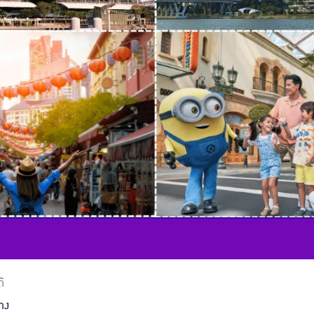
้
้าง