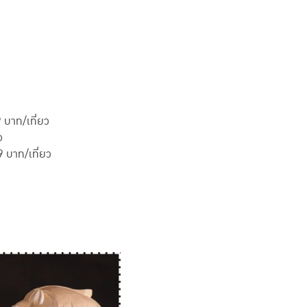
 บาท/เที่ยว
ว
 บาท/เที่ยว