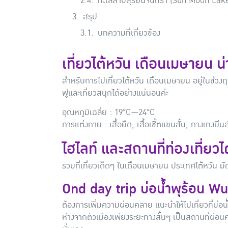
ทะเลสาบสุริยันจันทรา (Sun Moon Lake)
สรุป
บทความที่เกี่ยวข้อง
เที่ยวไต้หวัน เดือนเมษายน 
สำหรับการไปเที่ยวไต้หวัน เดือนเมษายน อยู่ในช่วง
ฟูและเที่ยวสนุกได้อย่างแน่นอนค่ะ
อุณหภูมิเฉลี่ย : 19°C—24°C
การแต่งกาย : เสื้อยืด, เสื้อเชิ้ตแขนสั้น, กางเกงย
ไฮไลท์ และสถานที่ท่องเที่ยว
รวมที่เที่ยวเด็ดๆ ในเดือนเมษายน ประเทศไต้หวัน
Ond day trip บ่อน้ำพุร้อน Wu
ต้องการเพิ่มความผ่อนคลาย แนะนำให้ไปเที่ยวที่บ่อน้
ห่างจากตัวเมืองเพียงระยะทางสั้นๆ เป็นสถานที่ผ่อ