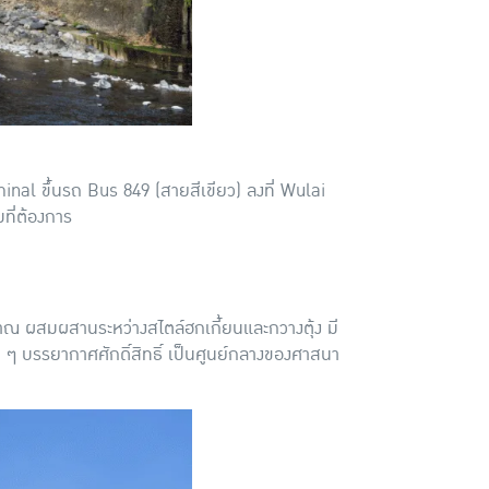
inal ขึ้นรถ Bus 849 (สายสีเขียว) ลงที่ Wulai
ที่ต้องการ
นโบราณ ผสมผสานระหว่างสไตล์ฮกเกี้ยนและกวางตุ้ง มี
น ๆ บรรยากาศศักดิ์สิทธิ์ เป็นศูนย์กลางของศาสนา