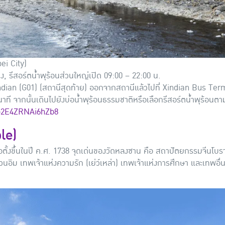
pei City)
โมง, รีสอร์ตน้ำพุร้อนส่วนใหญ่เปิด 09:00 – 22:00 น.
indian (G01) (สถานีสุดท้าย) ออกจากสถานีแล้วไปที่ Xindian Bus Term
ี จากนั้นเดินไปยังบ่อน้ำพุร้อนธรรมชาติหรือเลือกรีสอร์ตน้ำพุร้อนตาม
Gp2E4ZRNAi6hZb8
le)
หวัน ก่อตั้งขึ้นในปี ค.ศ. 1738 จุดเด่นของวัดหลงซาน คือ สถาปัตยกรรมจี
นอิม เทพเจ้าแห่งความรัก (เย่ว์เหล่า) เทพเจ้าแห่งการศึกษา และเทพอื่