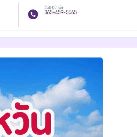
Call Center
065-459-5565