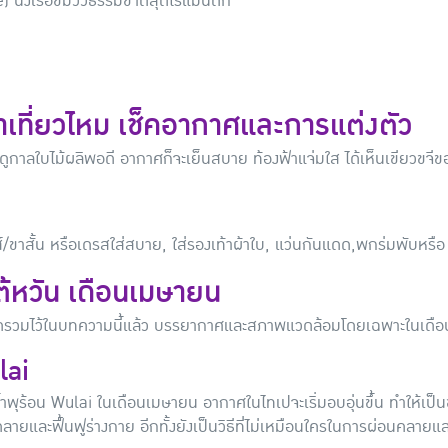
 นั่งเรือชมวิวธรรมชาติสุดโรแมนติก
น่าเที่ยวไหม เช็คอากาศและการแต่งตัว
ฤดูกาลใบไม้ผลิพอดี อากาศก็จะเย็นสบาย ท้องฟ้าแจ่มใส ได้เห็นเขียวขจี
ีนส์/ขาสั้น หรือเดรสใส่สบาย, ใส่รองเท้าผ้าใบ, แว่นกันแดด,พกร่มพับหรือ
ไต้หวัน เดือนเมษายน
 มัดรวมไว้ในบทความนี้แล้ว บรรยากาศและสภาพแวดล้อมโดยเฉพาะในเดือ
lai
ำพุร้อน Wulai ในเดือนเมษายน อากาศในไทเปจะเริ่มอบอุ่นขึ้น ทำให้เป็นช่
นคลายและฟื้นฟูร่างกาย อีกทั้งยังเป็นวิธีที่ไม่เหมือนใครในการผ่อนคล