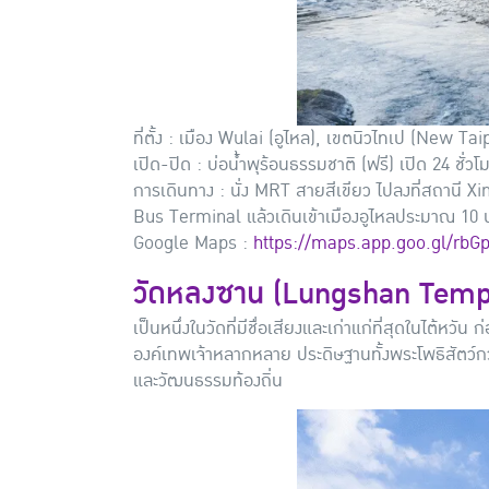
ที่ตั้ง : เมือง Wulai (อูไหล), เขตนิวไทเป (New Tai
เปิด-ปิด : บ่อน้ำพุร้อนธรรมชาติ (ฟรี) เปิด 24 ชั่ว
การเดินทาง : นั่ง MRT สายสีเขียว ไปลงที่สถานี X
Bus Terminal แล้วเดินเข้าเมืองอูไหลประมาณ 10 นาท
Google Maps :
https://maps.app.goo.gl/rb
วัดหลงซาน (Lungshan Temp
เป็นหนึ่งในวัดที่มีชื่อเสียงและเก่าแก่ที่สุดในไต้
องค์เทพเจ้าหลากหลาย ประดิษฐานทั้งพระโพธิสัตว์กว
และวัฒนธรรมท้องถิ่น