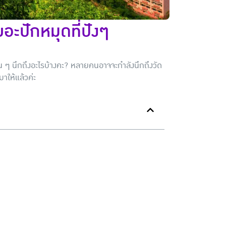
ยอะปักหมุดที่ปังๆ
่อน ๆ นึกถึงอะไรบ้างคะ? หลายคนอาจจะกำลังนึกถึงวัด
มาให้แล้วค่ะ