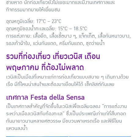
ชายหาด นักท่องเที่ยวยังไม่เยอะมากและมีงานเทศกาลและ
กิจกรรมมากมายให้เยี่ยมชม
อุณหภูมิเฉลี่ย: 17°C – 23°C
อุณหภูมิของน้ำทะเลเฉลี่ย: 15°C – 18.5°C
การแต่งกาย: เสื้อยืด, เสื้อเชิ้ตบาง ๆ, แจ็กเก็ต, เสื้อกันหนาวบาง,
รองเท้าผ้าใบ, แว่นกันแดด, ครีมกันแดด, ชุดว่ายน้ำ
รวมที่ท่องเที่ยว เที่ยวเวนิส เดือน
พฤษภาคม ที่ต้องไม่พลาด
เวนิสเป็นเมืองที่เหมาะแก่การท่องเที่ยวแบบสบาย ๆ เดินทางด้วย
เรือ มีที่ไหนน่าสนใจและต้องมาเยือนให้ได้ เช็คลิสต์กันเลย
เทศกาล Festa della Sensa
เป็นเทศกาลสำคัญที่จัดขึ้นในเวนิสเพื่อเฉลิมฉลอง “การแต่งงาน
ระหว่างเมืองเวนิสกับท้องทะเล” ซึ่งเป็นประเพณีเก่าแก่ที่สืบทอด
กันมายาวนานหลายศตวรรษ มีขบวนพาเหรดเรือ และพิธีโยน
แหวนลงน้ำ