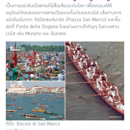
เป็นการแข่งขันเรือพายที่มีชื่อเสียงระดับโลก เพื่อรณรงค์ให้
อนุรักษ์วัฒนธรรมการพายเรือแบบดั้งเดิมของเวนิส เส้นทางการ
แข่งขันเริ่มจาก จัตุรัสเซนต์มาร์ค (Piazza San Marco) และสิ้น
สุดที่ Punta della Dogana โดยผ่านเกาะสำคัญๆ ในทะเลสาบ
เวนิส เช่น Murano และ Burano
ที่ตั้ง: Bacino di San Marco