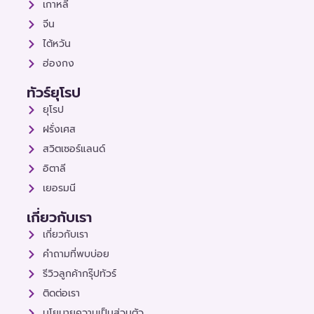
เกาหลี
จีน
ไต้หวัน
ฮ่องกง
ทัวร์ยุโรป
ยุโรป
ฝรั่งเศส
สวิตเซอร์แลนด์
อิตาลี
เยอรมนี
เกี่ยวกับเรา
เกี่ยวกับเรา
คำถามที่พบบ่อย
รีวิวลูกค้ากรุ๊ปทัวร์
ติดต่อเรา
นโยบายความเป็นส่วนตัว