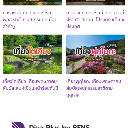
ทัวร์อิตาลีแบบส่วนตัว: โรม-
ทัวร์ส่วนตัว เยอรมนี สวิส อิตาลี
ฟลอเรนซ์-เวนิส ครบทุกเมือง
ฝรั่งเศส 10 วัน: โปรแกรมเต็ม 4
สำคัญ
ประเทศ
เที่ยวโตเกียว เดือนพฤษภาคม
เที่ยวฟุกุโอกะ เดือนพฤษภาคม
สัมผัสเสน่ห์ญี่ปุ่นหน้าร้อนต้นปี
สัมผัสเสน่ห์ธรรมชาติตาม
ฤดูกาล
Diva Plus by BENS