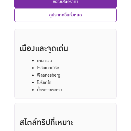
ขอใบเสนอราคา
ดูประเทศอื่นทั้งหมด
เมืองและจุดเด่น
เคปทาวน์
โจฮันเนสเบิร์ก
พิลanesberg
โมร็อกโก
น้ำตกวิกตอเรีย
สไตล์ทริปที่เหมาะ