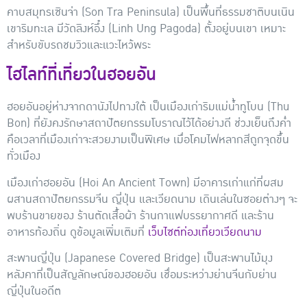
คาบสมุทรเซินจ่า (Son Tra Peninsula)
เป็นพื้นที่ธรรมชาติบนเนิน
เขาริมทะเล มีวัดลิงห์อึ๋ง (Linh Ung Pagoda) ตั้งอยู่บนเขา เหมาะ
สำหรับขับรถชมวิวและแวะไหว้พระ
ไฮไลท์ที่เที่ยวในฮอยอัน
ฮอยอันอยู่ห่างจากดานังไปทางใต้ เป็นเมืองเก่าริมแม่น้ำทูโบน (Thu
Bon) ที่ยังคงรักษาสถาปัตยกรรมโบราณไว้ได้อย่างดี ช่วงเย็นถึงค่ำ
คือเวลาที่เมืองเก่าจะสวยงามเป็นพิเศษ เมื่อโคมไฟหลากสีถูกจุดขึ้น
ทั่วเมือง
เมืองเก่าฮอยอัน (Hoi An Ancient Town)
มีอาคารเก่าแก่ที่ผสม
ผสานสถาปัตยกรรมจีน ญี่ปุ่น และเวียดนาม เดินเล่นในซอยต่างๆ จะ
พบร้านขายของ ร้านตัดเสื้อผ้า ร้านกาแฟบรรยากาศดี และร้าน
อาหารท้องถิ่น ดูข้อมูลเพิ่มเติมที่
เว็บไซต์ท่องเที่ยวเวียดนาม
สะพานญี่ปุ่น (Japanese Covered Bridge)
เป็นสะพานไม้มุง
หลังคาที่เป็นสัญลักษณ์ของฮอยอัน เชื่อมระหว่างย่านจีนกับย่าน
ญี่ปุ่นในอดีต