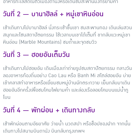
อาหารทะเลสดในตัวเมืองดานังหรือเดินชมสะพานมังกรยามค่ำ
วันที่ 2 — บานาฮิลล์ + หมู่เขาหินอ่อน
เช้าเดินทางไปบานาฮิลล์ นั่งกระเช้าขึ้นเขา ชมสะพานทอง เดินเล่นสวน
สนุกและโซนสถาปัตยกรรม ใช้เวลาบนเขาได้เต็มที่ ขากลับแวะหมู่เขา
หินอ่อน (Marble Mountains) ชมถ้ำและจุดชมวิว
วันที่ 3 — ฮอยอันเต็มวัน
เช้าเดินทางไปฮอยอัน เดินเมืองเก่าถ่ายรูปชมสถาปัตยกรรม กลางวัน
ลองอาหารท้องถิ่นอย่าง Cao Lau หรือ Banh Mi สไตล์ฮอยอัน บ่าย
เข้าคลาสทำอาหารหรือเยี่ยมชมหมู่บ้านผักตระกวาย เย็นกลับมาเดิน
ฮอยอันอีกครั้งเพื่อชมโคมไฟยามค่ำ และล่องเรือลอยโคมบนแม่น้ำทู
โบน
วันที่ 4 — พักผ่อน + เดินทางกลับ
เช้าพักผ่อนตามอัธยาศัย ว่ายน้ำ นวดสปา หรือช็อปของฝาก จากนั้น
เดินทางไปสนามบินดานัง บินกลับกรุงเทพฯ