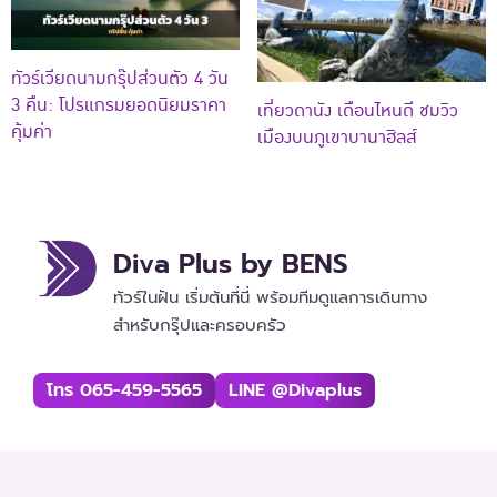
ทัวร์เวียดนามกรุ๊ปส่วนตัว 4 วัน
3 คืน: โปรแกรมยอดนิยมราคา
เที่ยวดานัง เดือนไหนดี ชมวิว
คุ้มค่า
เมืองบนภูเขาบานาฮิลส์
Diva Plus by BENS
ทัวร์ในฝัน เริ่มต้นที่นี่ พร้อมทีมดูแลการเดินทาง
สำหรับกรุ๊ปและครอบครัว
โทร 065-459-5565
LINE @divaplus