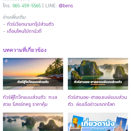
โทร:
065-459-5565
| LINE:
@bens
อ่านเพิ่มเติม:
–
ทัวร์เวียดนามกรุ๊ปส่วนตัว
–
เดือนไหนไปดานังดี
บทความที่เกี่ยวข้อง
ทัวร์ฟู้โกว๊กแบบส่วนตัว: ทะเล
ทัวร์ฮานอย-ฮาลองเบย์แบบส่วน
สวย รีสอร์ทหรู ราคาคุ้ม
ตัว: ล่องเรืออ่าวมรดกโลก