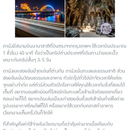
ดานังมีสนามบินนานาชาติที่บินตรงจากกรุงเทพฯ ใช้เวลาบินประมาณ
1 ชั่วโมง 40 นาที ถือว่าเป็นทริปต่างประเทศที่เดินทางง่ายและเร็ว
เหมาะกับทริปสั้นๆ 3-5 วัน
ดานังและฮอยอันมีจุดเด่นที่ต่างกัน ดานังเน้นทะเลและธรรมชาติ ส่วน
ฮอยอันเน้นวัฒนธรรมและอาหาร ทัวร์กรุ๊ปทั่วไปมักจัดเวลาให้แต่ละ
จุดอย่างจำกัด แต่ทัวร์ส่วนตัวเปิดโอกาสให้คุณใช้เวลากับสิ่งที่ชอบได้
เต็มที่ อยากนอนพักผ่อนที่รีสอร์ทริมทะเลทั้งเช้าแล้วค่อยออกเที่ยว
ตอนบ่ายก็ได้ อยากเดินเล่นเมืองเก่าฮอยอันตั้งแต่เช้ายันค่ำเพื่อถ่าย
รูปบรรยากาศโคมไฟก็ได้ หรืออยากใช้เวลากับคลาสทำอาหาร
เวียดนามเต็มครึ่งวันก็จัดให้
ที่สำคัญคือค่าใช้จ่ายในเวียดนามถือว่าคุ้มค่ามากเมื่อเทียบกับ