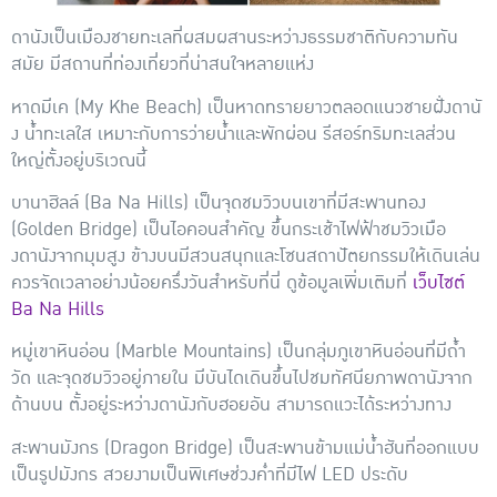
ดานังเป็นเมืองชายทะเลที่ผสมผสานระหว่างธรรมชาติกับความทัน
สมัย มีสถานที่ท่องเที่ยวที่น่าสนใจหลายแห่ง
หาดมีเค (My Khe Beach)
เป็นหาดทรายยาวตลอดแนวชายฝั่งดานั
ง น้ำทะเลใส เหมาะกับการว่ายน้ำและพักผ่อน รีสอร์ทริมทะเลส่วน
ใหญ่ตั้งอยู่บริเวณนี้
บานาฮิลล์ (Ba Na Hills)
เป็นจุดชมวิวบนเขาที่มีสะพานทอง
(Golden Bridge) เป็นไอคอนสำคัญ ขึ้นกระเช้าไฟฟ้าชมวิวเมือ
งดานังจากมุมสูง ข้างบนมีสวนสนุกและโซนสถาปัตยกรรมให้เดินเล่น
ควรจัดเวลาอย่างน้อยครึ่งวันสำหรับที่นี่ ดูข้อมูลเพิ่มเติมที่
เว็บไซต์
Ba Na Hills
หมู่เขาหินอ่อน (Marble Mountains)
เป็นกลุ่มภูเขาหินอ่อนที่มีถ้ำ
วัด และจุดชมวิวอยู่ภายใน มีบันไดเดินขึ้นไปชมทัศนียภาพดานังจาก
ด้านบน ตั้งอยู่ระหว่างดานังกับฮอยอัน สามารถแวะได้ระหว่างทาง
สะพานมังกร (Dragon Bridge)
เป็นสะพานข้ามแม่น้ำฮันที่ออกแบบ
เป็นรูปมังกร สวยงามเป็นพิเศษช่วงค่ำที่มีไฟ LED ประดับ