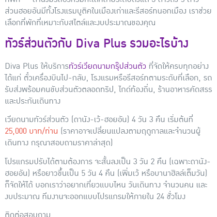
ส่วนฮอยอันมีทั้งโรงแรมบูติคในเมืองเก่าและรีสอร์ทนอกเมือง เราช่วย
เลือกที่พักที่เหมาะกับสไตล์และงบประมาณของคุณ
ทัวร์ส่วนตัวกับ Diva Plus รวมอะไรบ้าง
Diva Plus ให้บริการ
ทัวร์เวียดนามกรุ๊ปส่วนตัว
ที่จัดให้ครบทุกอย่าง
ได้แก่ ตั๋วเครื่องบินไป-กลับ, โรงแรมหรือรีสอร์ทตามระดับที่เลือก, รถ
รับส่งพร้อมคนขับส่วนตัวตลอดทริป, ไกด์ท้องถิ่น, ร้านอาหารคัดสรร
และประกันเดินทาง
เวียดนามทัวร์ส่วนตัว (ดานัง-เว้-ฮอยอัน) 4 วัน 3 คืน เริ่มต้นที่
25,000 บาท/ท่าน
(ราคาอาจเปลี่ยนแปลงตามฤดูกาลและจำนวนผู้
เดินทาง กรุณาสอบถามราคาล่าสุด)
โปรแกรมปรับได้ตามต้องการ จะสั้นลงเป็น 3 วัน 2 คืน (เฉพาะดานัง-
ฮอยอัน) หรือยาวขึ้นเป็น 5 วัน 4 คืน (เพิ่มเว้ หรือบานาฮิลล์เต็มวัน)
ก็จัดให้ได้ บอกเราว่าอยากเที่ยวแบบไหน วันเดินทาง จำนวนคน และ
งบประมาณ ทีมงานจะออกแบบโปรแกรมให้ภายใน 24 ชั่วโมง
ติดต่อสอบถาม