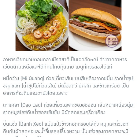
อาหารเวียดนามตอนกลางมีรสชาติเป็นเอกลักษณ์ ต่างจากอาหาร
เวียดนามเหนือและใต้ที่คนไทยคุ้นเคย เมนูที่ควรลองได้แก่
หมี่กว๋าง (Mi Quang)
ก๋วยเตี๋ยวเส้นแบนสีเหลืองจากขมิ้น ราดน้ำซุป
ขลุกขลิก (น้ำซุปไม่ท่วมเส้น) มีเนื้อสัตว์ ผักสด และข้าวเกรียบ เป็น
อาหารท้องถิ่นของดานังโดยเฉพาะ
เกาเหลา (Cao Lau)
ก๋วยเตี๋ยวเฉพาะของฮอยอัน เส้นหนาเหนียวนุ่ม
ราดหมูสไลซ์กับน้ำซอสเข้มข้น มีผักสดและเครื่องเคียง
บั๋นแซ่ว (Banh Xeo)
แผ่นแป้งข้าวทอดกรอบไส้กุ้ง หมู และถั่วงอก
กินกับผักสดห่อและน้ำจิ้มรสเปรี้ยวหวาน บั๋นแซ่วของภาคกลางจะมี