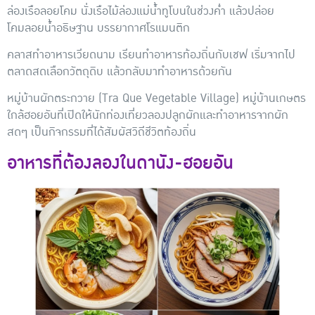
ล่องเรือลอยโคม
นั่งเรือไม้ล่องแม่น้ำทูโบนในช่วงค่ำ แล้วปล่อย
โคมลอยน้ำอธิษฐาน บรรยากาศโรแมนติก
คลาสทำอาหารเวียดนาม
เรียนทำอาหารท้องถิ่นกับเชฟ เริ่มจากไป
ตลาดสดเลือกวัตถุดิบ แล้วกลับมาทำอาหารด้วยกัน
หมู่บ้านผักตระกวาย (Tra Que Vegetable Village)
หมู่บ้านเกษตร
ใกล้ฮอยอันที่เปิดให้นักท่องเที่ยวลองปลูกผักและทำอาหารจากผัก
สดๆ เป็นกิจกรรมที่ได้สัมผัสวิถีชีวิตท้องถิ่น
อาหารที่ต้องลองในดานัง-ฮอยอัน