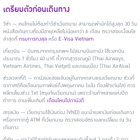
เตรียมตัวก่อนเดินทาง
วีซ่า
— คนไทยไม่ต้องทำวีซ่าเวียดนาม สามารถพำนักได้สูงสุด 30 วัน
หนังสือเดินทางต้องมีอายุเหลือไม่น้อยกว่า 6 เดือน ตรวจสอบเงื่อนไข
ล่าสุดที่
กรมการกงสุล
หรือ
E-Visa Vietnam
เที่ยวบิน
— บินตรงจากกรุงเทพฯ ไปสนามบินดานัง ใช้เวลาบิน
ประมาณ 1 ชั่วโมง 40 นาที ทั้งจากสุวรรณภูมิ (Thai Airways,
Vietnam Airlines, Thai Vietjet) และดอนเมือง (Thai AirAsia)
ช่วงเวลาที่ดี
— ดานังและฮอยอันอยู่ในภาคกลางของเวียดนาม ช่วงที่
อากาศดีคือเดือนกุมภาพันธ์ถึงพฤษภาคม (แล้ง ท้องฟ้าแจ่มใส) ควร
หลีกเลี่ยงช่วง Tet (ตรุษจีนเวียดนาม) เพราะร้านค้าหลายแห่งปิด
ทำการ อ่านเพิ่มเติมที่
เดือนไหนไปดานังดี
สกุลเงิน
— เวียดนามใช้เงินด่อง (VND) แนะนำแลกเงินก่อนเดินทาง
หรือกดจากตู้ ATM ที่เวียดนาม ตรวจสอบอัตราแลกเปลี่ยน ณ วัน
เดินทาง
ที่พัก
— ดานังมีรีสอร์ทริมทะเลหลายระดับตั้งแต่ 3 ดาวถึง 5 ดาว