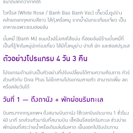
ขนาดเล็กกว่าภาคใต้
ไวท์โรส (White Rose / Banh Bao Banh Vac)
เกี๊ยวนึ่งรูปร่าง
คล้ายดอกกุหลาบสีขาว ไส้กุ้งหรือหมู ราดน้ำมันกระเทียมเจียว เป็น
อาหารเฉพาะของฮอยอัน
บั๋นหมี่ (Banh Mi)
ขนมปังฝรั่งเศสไส้แน่น ที่ฮอยอันมีร้านบั๋นหมี่ที่
เป็นที่รู้จักในหมู่นักท่องเที่ยว ไส้มีทั้งหมูย่าง ปาเต้ ผัก และซอสปรุงรส
ตัวอย่างโปรแกรม 4 วัน 3 คืน
โปรแกรมด้านล่างเป็นตัวอย่างที่ปรับเปลี่ยนได้ตามความต้องการ ทัวร์
ส่วนตัวกับ Diva Plus ไม่ยึดตามโปรแกรมตายตัว สามารถเพิ่ม ลด
หรือสลับวันได้
วันที่ 1 — ถึงดานัง + พักผ่อนริมทะเล
บินตรงจากกรุงเทพฯ ถึงสนามบินดานัง ใช้เวลาบินประมาณ 1 ชั่วโมง
40 นาที รถส่วนตัวมารับที่สนามบิน เช็คอินรีสอร์ทริมทะเล ช่วงบ่าย
พักผ่อนที่สระว่ายน้ำหรือเดินเล่นริมหาด เย็นออกไปรับประทาน