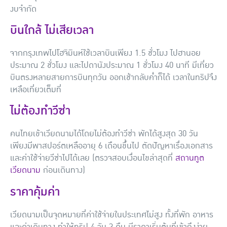
งบจำกัด
บินใกล้ ไม่เสียเวลา
จากกรุงเทพไปโฮจิมินห์ใช้เวลาบินเพียง 1.5 ชั่วโมง ไปฮานอย
ประมาณ 2 ชั่วโมง และไปดานังประมาณ 1 ชั่วโมง 40 นาที มีเที่ยว
บินตรงหลายสายการบินทุกวัน ออกเช้ากลับค่ำก็ได้ เวลาในทริปจึง
เหลือเที่ยวเต็มที่
ไม่ต้องทำวีซ่า
คนไทยเข้าเวียดนามได้โดยไม่ต้องทำวีซ่า พักได้สูงสุด 30 วัน
เพียงมีพาสปอร์ตเหลืออายุ 6 เดือนขึ้นไป ตัดปัญหาเรื่องเอกสาร
และค่าใช้จ่ายวีซ่าไปได้เลย (ตรวจสอบเงื่อนไขล่าสุดที่
สถานทูต
เวียดนาม
ก่อนเดินทาง)
ราคาคุ้มค่า
เวียดนามเป็นจุดหมายที่ค่าใช้จ่ายในประเทศไม่สูง ทั้งที่พัก อาหาร
และค่าเดินทาง ทำให้ทริป 4 วัน 3 คืน มีราคาเริ่มต้นที่เข้าถึงง่าย