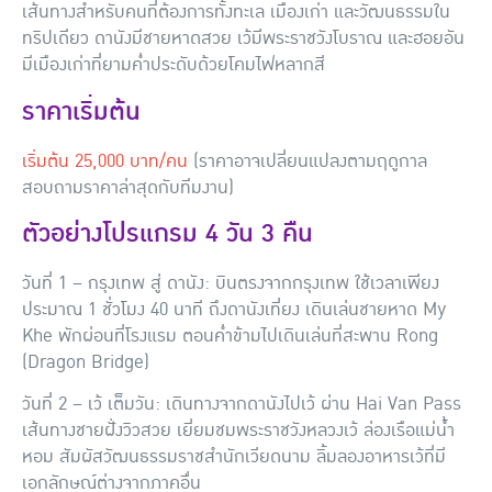
เส้นทางสำหรับคนที่ต้องการทั้งทะเล เมืองเก่า และวัฒนธรรมใน
ทริปเดียว ดานังมีชายหาดสวย เว้มีพระราชวังโบราณ และฮอยอัน
มีเมืองเก่าที่ยามค่ำประดับด้วยโคมไฟหลากสี
ราคาเริ่มต้น
เริ่มต้น 25,000 บาท/คน
(ราคาอาจเปลี่ยนแปลงตามฤดูกาล
สอบถามราคาล่าสุดกับทีมงาน)
ตัวอย่างโปรแกรม 4 วัน 3 คืน
วันที่ 1 – กรุงเทพ สู่ ดานัง
: บินตรงจากกรุงเทพ ใช้เวลาเพียง
ประมาณ 1 ชั่วโมง 40 นาที ถึงดานังเที่ยง เดินเล่นชายหาด My
Khe พักผ่อนที่โรงแรม ตอนค่ำข้ามไปเดินเล่นที่สะพาน Rong
(Dragon Bridge)
วันที่ 2 – เว้ เต็มวัน
: เดินทางจากดานังไปเว้ ผ่าน Hai Van Pass
เส้นทางชายฝั่งวิวสวย เยี่ยมชมพระราชวังหลวงเว้ ล่องเรือแม่น้ำ
หอม สัมผัสวัฒนธรรมราชสำนักเวียดนาม ลิ้มลองอาหารเว้ที่มี
เอกลักษณ์ต่างจากภาคอื่น