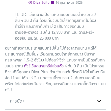
Diva Editor
14 กุมภาพันธ์ 2026
TL;DR:
เวียดนามเป็นจุดหมายยอดนิยมสำหรับทริป
สั้น 4 วัน 3 คืน ด้วยเที่ยวบินใกล้จากกรุงเทพ ไม่ต้อง
ทำวีซ่า และราคาคุ้มค่า มี 2 เส้นทางยอดนิยม
ฮานอย-ฮาลอง เริ่มต้น 12,900 บาท และ ดานัง-เว้-
ฮอยอัน เริ่มต้น 25,000 บาท
อยากเที่ยวต่างประเทศแบบทริปสั้น ไม่ต้องลางานนาน แต่ได้
ประสบการณ์เต็มอิ่ม? เวียดนามตอบโจทย์ทุกอย่าง บินจาก
กรุงเทพแค่ 1.5-2 ชั่วโมง ไม่ต้องทำวีซ่า แถมราคาเป็นมิตรกับทุก
งบประมาณ
ทัวร์เวียดนามกรุ๊ปส่วนตัว
4 วัน 3 คืน เป็นโปรแกรม
ที่ขายดีที่สุดของ Diva Plus ด้วยจำนวนวันที่พอดี ได้ทั้งเที่ยว กิน
ช้อป โดยไม่ต้องเร่งรีบ บทความนี้รวบรวม 2 เส้นทางยอดนิยม
พร้อมไฮไลท์แต่ละเส้นทาง ข้อมูลการเดินทาง และเคล็ดลับวางแผน
ทริป
สารบัญ