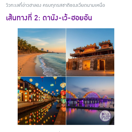
วิวทะเลที่อ่าวฮาลอง ครบทุกรสชาติของเวียดนามเหนือ
เส้นทางที่ 2: ดานัง-เว้-ฮอยอัน