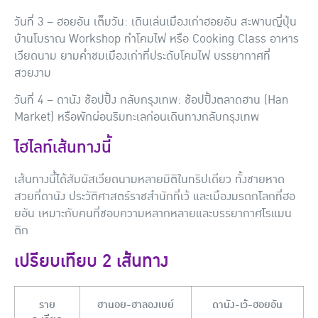
วันที่ 3 – ฮอยอัน เต็มวัน
: เดินเล่นเมืองเก่าฮอยอัน สะพานญี่ปุ่น
บ้านโบราณ Workshop ทำโคมไฟ หรือ Cooking Class อาหาร
เวียดนาม ยามค่ำชมเมืองเก่าที่ประดับโคมไฟ บรรยากาศที่
สวยงาม
วันที่ 4 – ดานัง ช้อปปิ้ง กลับกรุงเทพ
: ช้อปปิ้งตลาดฮาน (Han
Market) หรือพักผ่อนริมทะเลก่อนเดินทางกลับกรุงเทพ
ไฮไลท์เส้นทางนี้
เส้นทางนี้ได้สัมผัสเวียดนามหลายมิติในทริปเดียว ทั้งชายหาด
สวยที่ดานัง ประวัติศาสตร์ราชสำนักที่เว้ และเมืองมรดกโลกที่ฮอ
ยอัน เหมาะกับคนที่ชอบความหลากหลายและบรรยากาศโรแมน
ติก
เปรียบเทียบ 2 เส้นทาง
ราย
ฮานอย-ฮาลองเบย์
ดานัง-เว้-ฮอยอัน