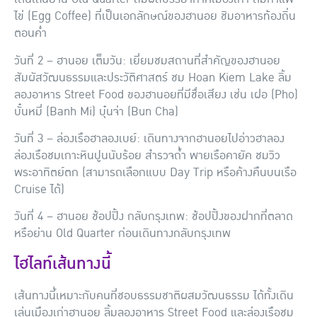
ไข่ (Egg Coffee) ที่เป็นเอกลักษณ์ของฮานอย ชิมอาหารท้องถิ่น
ตอนค่ำ
วันที่ 2 – ฮานอย เต็มวัน
: เยี่ยมชมสถานที่สำคัญของฮานอย
สัมผัสวัฒนธรรมและประวัติศาสตร์ ชม Hoan Kiem Lake ลิ้ม
ลองอาหาร Street Food ของฮานอยที่มีชื่อเสียง เช่น เฝอ (Pho)
บั๋นหมี่ (Banh Mi) บุ๋นจ่า (Bun Cha)
วันที่ 3 – ล่องเรือฮาลองเบย์
: เดินทางจากฮานอยไปอ่าวฮาลอง
ล่องเรือชมเกาะหินปูนนับร้อย สำรวจถ้ำ พายเรือคายัค ชมวิว
พระอาทิตย์ตก (สามารถเลือกแบบ Day Trip หรือค้างคืนบนเรือ
Cruise ได้)
วันที่ 4 – ฮานอย ช้อปปิ้ง กลับกรุงเทพ
: ช้อปปิ้งของฝากที่ตลาด
หรือย่าน Old Quarter ก่อนเดินทางกลับกรุงเทพ
ไฮไลท์เส้นทางนี้
เส้นทางนี้เหมาะกับคนที่ชอบธรรมชาติผสมวัฒนธรรม ได้ทั้งเดิน
เล่นเมืองเก่าฮานอย ลิ้มลองอาหาร Street Food และล่องเรือชม