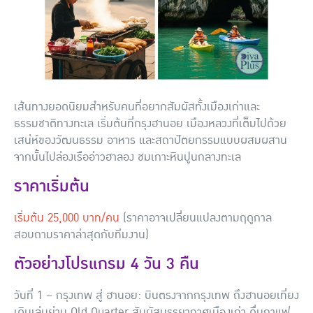
เส้นทางยอดนิยมสำหรับคนที่อยากสัมผัสทั้งเมืองเก่าและ
ธรรมชาติทางทะเล เริ่มต้นที่กรุงฮานอย เมืองหลวงที่เต็มไปด้วย
เสน่ห์ของวัฒนธรรม อาหาร และสถาปัตยกรรมแบบผสมผสาน
จากนั้นไปล่องเรืออ่าวฮาลอง ชมเกาะหินปูนกลางทะเล
ราคาเริ่มต้น
เริ่มต้น 25,000 บาท/คน
(ราคาอาจเปลี่ยนแปลงตามฤดูกาล
สอบถามราคาล่าสุดกับทีมงาน)
ตัวอย่างโปรแกรม 4 วัน 3 คืน
วันที่ 1 – กรุงเทพ สู่ ฮานอย
: บินตรงจากกรุงเทพ ถึงฮานอยเที่ยง
เดินเล่นย่าน Old Quarter สัมผัสบรรยากาศเมืองเก่า ดื่มกาแฟ