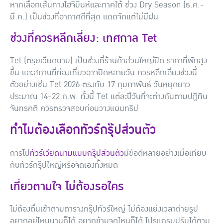
หากเลือกเส้นทางโฮจิมินห์และภาคใต้ ช่วง Dry Season (ธ.ค.-
มี.ค.) เป็นช่วงที่อากาศดีที่สุด แดดจัดแต่ไม่มีฝน
ช่วงที่ควรหลีกเลี่ยง: เทศกาล Tet
Tet (ตรุษเวียดนาม) เป็นช่วงที่ร้านค้าส่วนใหญ่ปิด ราคาที่พักสูง
ขึ้น และสถานที่ท่องเที่ยวอาจปิดหลายวัน ควรหลีกเลี่ยงช่วงนี้
ตัวอย่างเช่น Tet 2026 ตรงกับ 17 กุมภาพันธ์ วันหยุดยาว
ประมาณ 14-22 ก.พ. ทั้งนี้ Tet แต่ละปีวันที่จะต่างกันตามปฏิทิน
จันทรคติ ควรตรวจสอบก่อนวางแผนทริป
ทำไมต้องเลือกทัวร์กรุ๊ปส่วนตัว
การไป
ทัวร์เวียดนามแบบกรุ๊ปส่วนตัว
มีข้อดีหลายอย่างเมื่อเทียบ
กับทัวร์กรุ๊ปใหญ่หรือจัดเองทั้งหมด
เที่ยวตามใจ ไม่ต้องรอใคร
ไม่ต้องตื่นเช้าตามตารางกรุ๊ปทัวร์ใหญ่ ไม่ต้องแย่งเวลาถ่ายรูป
อยากอยู่ไหนนานก็ได้ อยากข้ามจุดไหนก็ได้ โปรแกรมปรับได้ตาม