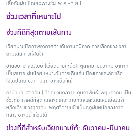
เสื้อกันฝน (โดยเฉพาะช่วง พ.ค.-ก.ย.)
ช่วงเวลาที่เหมาะไป
ช่วงที่ดีที่สุดตามเส้นทาง
เวียดนามมีสภาพอากาศต่างกันตามภูมิภาค ควรเลือกช่วงเวลา
ตามเส้นทางที่สนใจ
ฮานอย-ฮาลองเบย์ (เวียดนามเหนือ):
ตุลาคม-ธันวาคม อากาศ
เย็นสบาย ฝนน้อย เหมาะกับการเดินเล่นเมืองเก่าและล่องเรือ
(ช่วงปลาย ธ.ค.-ม.ค. อาจเย็นจัด)
ดานัง-เว้-ฮอยอัน (เวียดนามกลาง):
กุมภาพันธ์-พฤษภาคม เป็น
ช่วงที่อากาศดีที่สุด แดดจัดเหมาะกับทะเลและเดินเล่นเมืองเก่า
หลีกเลี่ยงช่วงตุลาคม-พฤศจิกายนซึ่งเป็นฤดูฝนหนักของภาค
กลาง อาจมีน้ำท่วมได้
ช่วงที่ดีสำหรับเวียดนามใต้: ธันวาคม-มีนาคม