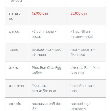
ละเอียด
ราคาเริ่ม
12,900 บาท
25,000 บาท
ต้น
เวลาบิน
~2 ชม. (กรุงเทพ-
~1 ชม. 40 นาที
ฮานอย)
(กรุงเทพ-ดานัง)
จุดเด่น
ล่องเรือฮาลอง + เมือง
ทะเล + เมืองเก่า +
เก่าฮานอย
วัฒนธรรม
อาหาร
Pho, Bun Cha, Egg
อาหารเว้, Banh Xeo,
Coffee
Cao Lau
บรรยากาศ
วัฒนธรรม +
โรแมนติก + หลาก
ธรรมชาติทางทะเล
หลาย
เหมาะกับ
คนชอบธรรมชาติ ล่อง
คนชอบถ่ายรูป
เรือ
บรรยากาศ