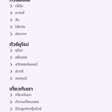
ญี่ปุ่น
เกาหลี
จีน
ไต้หวัน
ฮ่องกง
ทัวร์ยุโรป
ยุโรป
ฝรั่งเศส
สวิตเซอร์แลนด์
อิตาลี
เยอรมนี
เกี่ยวกับเรา
เกี่ยวกับเรา
คำถามที่พบบ่อย
รีวิวลูกค้ากรุ๊ปทัวร์